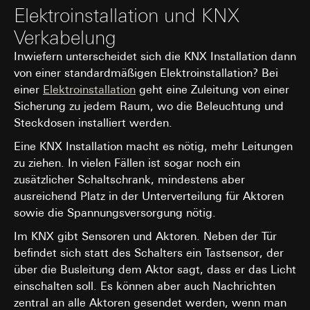
Empfänger:
Elektroinstallation und KNX
Gira Giersiepen GmbH & Co. KG
, Einwilligung gem. Art.
interne Abteilungen, soweit Zugriff für
Abs. 1 lit. a DSGVO
Aufgabenerfüllung erforderlich
Verkabelung
Lebensdauer des Cookies:
12 Monate
TikTok Information Technologies UK Limited,
Inwiefern unterscheidet sich die KNX Installation dann
Kaleidoscope, 4 Lindsey Street, London, EC1A 9HP,
von einer standardmäßigen Elektroinstallation? Bei
A/B lyft
United Kingdom
einer
Elektroinstallation
geht eine Zuleitung von einer
TikTok Technology Limited, The Sorting Office,
Datenverarbeitungszwecke:
Ropemaker Place, Dublin 2, D02 HD23, Dublin, Irland
Sicherung zu jedem Raum, wo die Beleuchtung und
Durchführung von A/B-Tests zur Optimierung
Wir und TikTok sind hierbei gemeinsam
Steckdosen installiert werden.
von Website-Inhalten, -Design und -
verantwortlich (hier sind in Part B Ziffer 3. weitere
Funktionen.
Eine KNX Installation macht es nötig, mehr Leitungen
Informationen zur gemeinsamen Verantwortlichkeit
Analyse des Nutzerverhaltens zur
abrufbar:
zu ziehen. In vielen Fällen ist sogar noch ein
Verbesserung der Benutzerfreundlichkeit und
https://ads.tiktok.com/i18n/official/policy/jurisdiction-
zusätzlicher Schaltschrank, mindestens aber
Effizienz der Website.
specific-terms).
ausreichend Platz in der Unterverteilung für Aktoren
Kategorien personenbezogener Daten:
Drittlandübermittlung:
Ihre o.g. Daten bzw.
sowie die Spannungsversorgung nötig.
Technische Daten wie IP-Adresse
Datenkategorien werden im Vereinigten Königreich
(anonymisiert oder pseudonymisiert).
Im KNX gibt Sensoren und Aktoren. Neben der Tür
verarbeitet. Für diesen Transfer liegt ein
Gerätedaten (z. B. Browsertyp,
Angemessenheitsbeschluss der EU-Kommission vor
befindet sich statt des Schalters ein Tastsensor, der
Betriebssystem).
(https://commission.europa.eu/law/law-topic/data-
über die Busleitung dem Aktor sagt, dass er das Licht
protection/international-dimension-data-
Nutzungsdaten (z. B. Klickverhalten,
einschalten soll. Es können aber auch Nachrichten
protection/adequacy-decisions_en)
Scrollverhalten, Verweildauer auf der
zentral an alle Aktoren gesendet werden, wenn man
Website).
Lebensdauer des Cookies:
Ihre o. g. Daten werden