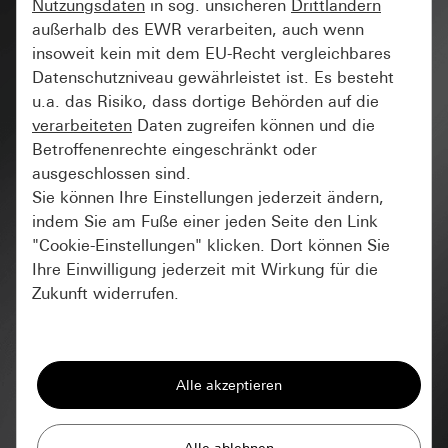
Nutzungsdaten
in sog. unsicheren
Drittländern
Verlegung des Smart-Home-
außerhalb des EWR verarbeiten, auch wenn
insoweit kein mit dem EU-Recht vergleichbares
Standards
Datenschutzniveau gewährleistet ist. Es besteht
u.a. das Risiko, dass dortige Behörden auf die
VON
PIA FRANZISKA KRAUS
16 OKTOBER 2025
verarbeiteten
Daten zugreifen können und die
Betroffenenrechte eingeschränkt oder
ausgeschlossen sind.
KNX Systeme sind für ihre umfassenden
Sie können Ihre Einstellungen jederzeit ändern,
Vorteile im Bereich Smart Home bekannt.
indem Sie am Fuße einer jeden Seite den Link
Welche das sind und was die KNX Installation
"Cookie-Einstellungen" klicken. Dort können Sie
so besonders macht, erfahren Sie in unserem
Ihre Einwilligung jederzeit mit Wirkung für die
Ratgeber.
Zukunft widerrufen.
Essenziell
Was bedeutet KNX?
Alle Cookies, die wir benötigen um Ihnen die
Seite anzeigen zu können.
Vorteile einer KNX Installation für Ihren Haushalt
Gira Session