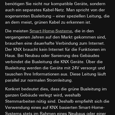
benötigen Sie nicht nur kompatible Geräte, sondern
interne Abteilungen, soweit Zugriff für Aufgabenerfüllu
Datenverarbeitungszwecke:
Darstellung von Videos
erforderlich
auch ein separates Kabel-Netz. Man spricht von der
Kategorien personenbezogener Daten:
IP-Adresse, Datum
Google Ireland Ltd, Google LLC (USA)
sogenannten Busleitung – einer speziellen Leitung, die
nebst Uhrzeit sowie die besuchte Internetseite
Informationen dazu, wie Google Ihre personenbezogene
Rechtsgrundlage und ggf. verfolgte berechtigte Interessen:
an dem meist, grünen Kabel zu erkennen ist.
Daten verarbeitet, finden Sie unter
Einsatz des Dienstes: § 25 Abs. 1 S. 1 TDDDG
Die meisten
Smart-Home-Systeme
, die in den
https://business.safety.google/privacy
Folgeverarbeitung der personenbezogenen Daten: Art. 6
vergangenen Jahren auf den Markt gekommen sind,
Abs. 1 lit. a DSGVO
Drittlandübermittlung:
brauchen eine dauerhafte Verbindung zum Internet.
Drittland: USA
Empfänger:
Der KNX braucht kein Internet für die Funktionen im
Angemessenheitsbeschluss/Garantien/Ausnahmevorschr
Google Ireland Ltd, Google LLC (USA)
Haus. Bei Neubau oder Sanierung des Gebäudes
Standardvertragsklauseln, Kopie zu erfragen bei
Informationen dazu, wie Google Ihre personenbezogene
Gira Giersiepen GmbH & Co. KG
, Einwilligung gem. Art.
verbindet die Busleitung die KNX Geräte. Über die
Daten verarbeitet, finden Sie unter
Abs. 1 lit. a DSGVO
Busleitung werden die Geräte mit 24V versorgt und
https://business.safety.google/privacy
tauschen Ihre Informationen aus. Diese Leitung läuft
Lebensdauer des Cookies:
90 Tage
Drittlandübermittlung:
parallel zur normalen Stromleitung.
Drittland: USA
TikTok-Pixel
Angemessenheitsbeschluss/Garantien/Ausnahmevorschr
Konkret bedeutet dies, dass die grüne Busleitung im
Datenverarbeitungszwecke:
Standardvertragsklauseln, Kopie zu erfragen bei
ganzen Gebäude verlegt wird, weshalb
Gira Giersiepen GmbH & Co. KG
, Einwilligung gem. Art.
Auswertung der Website-Nutzung, Messung und
Stemmarbeiten nötig sind. Deshalb empfiehlt sich die
Abs. 1 lit. a DSGVO
Optimierung von Werbekampagnen
Verwendung eines auf KNX basierten Smart-Home-
Durch das Tracking der Nutzung von Gira Angeboten,
Lebensdauer des Cookies:
länger als 12 Monate
Systems stets im Rahmen eines Neubaus oder einer