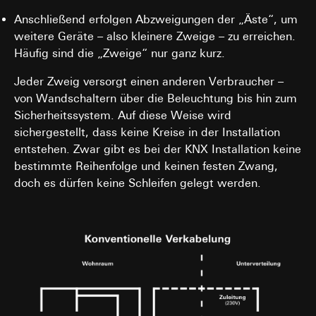
Interne Abteilungen
Anschließend erfolgen Abzweigungen der „Äste“, um
Externe Dienstleister für A/B-Testing, die als
Auftragsverarbeiter gemäß Art. 28 DSGVO
weitere Geräte – also kleinere Zweige – zu erreichen.
tätig werden
Häufig sind die „Zweige“ nur ganz kurz.
Drittlandübermittlung:
keine
Jeder Zweig versorgt einen anderen Verbraucher –
Lebensdauer des Cookies:
30 und 90 Tage,
von Wandschaltern über die Beleuchtung bis hin zum
längstens jedoch bis zu 1 Jahr
Sicherheitssystem. Auf diese Weise wird
sichergestellt, dass keine Kreise in der Installation
entstehen. Zwar gibt es bei der KNX Installation keine
bestimmte Reihenfolge und keinen festen Zwang,
doch es dürfen keine Schleifen gelegt werden.