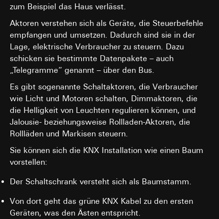
zum Beispiel das Haus verlässt.
spätestens nach 13 Monaten gelöscht oder wenn Sie
Cookie-Informationen (z. B. ID des Nutzers,
Ihre Einwilligung widerrufen; das Cookie hat eine
getestete Varianten, Testergebnisse).
Aktoren verstehen sich als Geräte, die Steuerbefehle
Funktionsdauer von 13 Monaten
empfangen und umsetzen. Dadurch sind sie in der
Rechtsgrundlage und ggf. verfolgte berechtigte
Interessen:
Lage, elektrische Verbraucher zu steuern. Dazu
Art. 6 Abs. 1 lit. a DSGVO: Einwilligung des
schicken sie bestimmte Datenpakete – auch
Nutzers
„Telegramme“ genannt – über den Bus.
Art. 6 Abs. 1 lit. f DSGVO: Berechtigtes
Es gibt sogenannte Schaltaktoren, die Verbraucher
Interesse des Verantwortlichen an der
Optimierung der Website und der
wie Licht und Motoren schalten, Dimmaktoren, die
Bereitstellung einer verbesserten
die Helligkeit von Leuchten regulieren können, und
Nutzererfahrung
Jalousie- beziehungsweise Rollladen-Aktoren, die
Verfolgte berechtigte Interessen:
Rollläden und Markisen steuern.
Verbesserung der Funktionalität und
Benutzerfreundlichkeit der Website;
Sie können sich die KNX Installation wie einen Baum
Sicherstellung eines personalisierten und
vorstellen:
nutzerorientierten Online-Erlebnisses;
Effiziente Durchführung von Tests zur
Der Schaltschrank versteht sich als Baumstamm.
Entscheidungsfindung über Website-
Anpassungen.
Von dort geht das grüne KNX Kabel zu den ersten
Empfänger:
Geräten, was den Ästen entspricht.