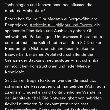
LinkedIn verweisen wir auf deren
wir von ausgewählten Seiten eine Art Wärmebild
Technologien und Innovationen beeinflussen die
Datenschutzerklärung:
erstellen. Dies ermöglicht zusehen, wie sich User
https://www.linkedin.com/legal/privacy-policy
moderne Architektur?
auf der Seite bewegen. Wir sehen, wo sie
Lebensdauer des Cookies:
12 Monate
klicken, wie tief sie scrollen und wie sie sich auf
Entdecken Sie im Gira Magazin außergewöhnliche
der Seite bewegen.
Bauprojekte,
Architektur-Highlights und Events
, die
Google Ads (Conversion Tracking)
Kategorien personenbezogener Daten:
- IP-
spannende Eindrücke und Ausblicke geben. Ob
Adresse, Heatmaps der Nutzung
Datenverarbeitungszwecke:
Auswertung der Website-
schwebende Parkanlagen, Unterwasser-Restaurants
Rechtsgrundlage und ggf. verfolgte berechtigte
Nutzung, Kampagnen Erfolgsmessung. Google Ads verwen
oder futuristische Kulturbauten aus dem 3D-Drucker:
Interessen:
Daten, um von Gira geschaltete Anzeigen auf Webseiten,
Rund um den Globus entstehen beeindruckende
Social-Media Plattformen, in Suchergebnissen und andere
Einsatz des Dienstes: § 25 Abs. 1 S. 1 TDDDG
digitalen Plattformen zu platzieren und um den Erfolg von
Bauwerke, bei denen Architekturschaffende die
Folgeverarbeitung der personenbezogenen
Werbekampagnen zu messen.
Daten: Art. 6 Abs. 1 lit. a DSGVO
Grenzen der Baukunst neu ausloten – mit scheinbar
Kategorien personenbezogener Daten:
IP-Adresse, Browse
unmöglichen Konstruktionen und jeder Menge
Empfänger:
Informationen, Website besucht, Datum und Uhrzeit des
Kreativität.
interne Abteilungen, soweit Zugriff für
Besuchs, Geräte-Informationen, Nutzungsdaten, Klickpfad,
Aufgabenerfüllung erforderlich
Geografischer Standort
Seit Jahren tragen Faktoren wie der Klimaschutz,
Hotjar Ltd.
Rechtsgrundlage und ggf. verfolgte berechtigte Interessen:
schwindende Ressourcen und mangelnder Wohnraum
Einsatz des Dienstes: § 25 Abs. 1 S. 1 TDDDG
Drittlandübermittlung:
keine
zu einem Umdenken und kontinuierlichen Wandel in
Folgeverarbeitung der personenbezogenen Daten: Art. 6
Lebensdauer des Cookies:
12 Monate
der Architektur bei. Die Notwendigkeit von hybriden,
Abs. 1 lit. a DSGVO
flexibel nutzbaren Raumkonzepten veranlasst
YouTube
Empfänger:
Bauunternehmen, Gestaltende und Stadtplanende,