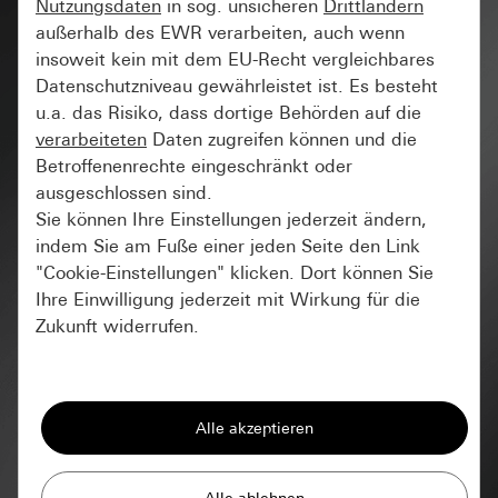
Nutzungsdaten
in sog. unsicheren
Drittländern
außerhalb des EWR verarbeiten, auch wenn
insoweit kein mit dem EU-Recht vergleichbares
Datenschutzniveau gewährleistet ist. Es besteht
u.a. das Risiko, dass dortige Behörden auf die
verarbeiteten
Daten zugreifen können und die
Betroffenenrechte eingeschränkt oder
ausgeschlossen sind.
Sie können Ihre Einstellungen jederzeit ändern,
indem Sie am Fuße einer jeden Seite den Link
"Cookie-Einstellungen" klicken. Dort können Sie
Ihre Einwilligung jederzeit mit Wirkung für die
Zukunft widerrufen.
Essenziell
Architektur & Trends
Alle Cookies, die wir benötigen um Ihnen die
Seite anzeigen zu können.
Gira Session