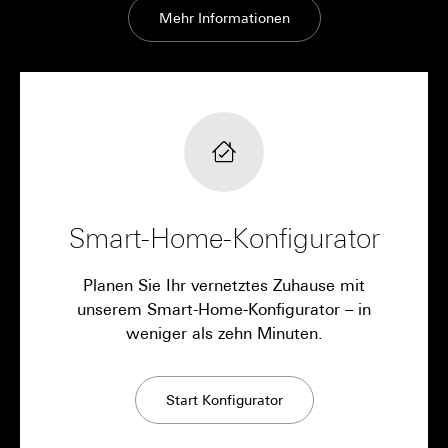
Interne Abteilungen
Mehr Informationen
Externe Dienstleister für A/B-Testing, die als
Auftragsverarbeiter gemäß Art. 28 DSGVO
tätig werden
Drittlandübermittlung:
keine
Lebensdauer des Cookies:
30 und 90 Tage,
längstens jedoch bis zu 1 Jahr
Smart-Home-Konfigurator
Planen Sie Ihr vernetztes Zuhause mit
unserem Smart-Home-Konfigurator – in
weniger als zehn Minuten.
Start Konfigurator