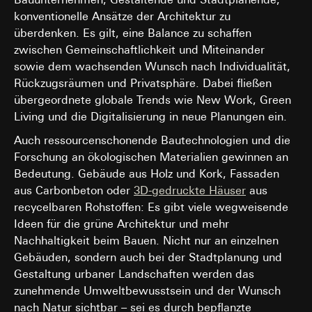
interne Abteilungen, soweit Zugriff für Aufgabenerfüllu
Datenverarbeitungszwecke:
Darstellung von Videos
konventionelle Ansätze der Architektur zu
erforderlich
Kategorien personenbezogener Daten:
IP-Adresse, Datum
überdenken. Es gilt, eine Balance zu schaffen
Google Ireland Ltd, Google LLC (USA)
nebst Uhrzeit sowie die besuchte Internetseite
zwischen Gemeinschaftlichkeit und Miteinander
Informationen dazu, wie Google Ihre personenbezogene
Rechtsgrundlage und ggf. verfolgte berechtigte Interessen:
sowie dem wachsenden Wunsch nach Individualität,
Daten verarbeitet, finden Sie unter
Einsatz des Dienstes: § 25 Abs. 1 S. 1 TDDDG
Rückzugsräumen und Privatsphäre. Dabei fließen
https://business.safety.google/privacy
Folgeverarbeitung der personenbezogenen Daten: Art. 6
übergeordnete globale Trends wie New Work, Green
Abs. 1 lit. a DSGVO
Drittlandübermittlung:
Living und die Digitalisierung in neue Planungen ein.
Drittland: USA
Empfänger:
Angemessenheitsbeschluss/Garantien/Ausnahmevorschr
Auch ressourcenschonende Bautechnologien und die
Google Ireland Ltd, Google LLC (USA)
Standardvertragsklauseln, Kopie zu erfragen bei
Forschung an ökologischen Materialien gewinnen an
Informationen dazu, wie Google Ihre personenbezogene
Gira Giersiepen GmbH & Co. KG
, Einwilligung gem. Art.
Daten verarbeitet, finden Sie unter
Bedeutung. Gebäude aus Holz und Kork, Fassaden
Abs. 1 lit. a DSGVO
https://business.safety.google/privacy
aus Carbonbeton oder
3D-gedruckte Häuser
aus
Lebensdauer des Cookies:
90 Tage
recycelbaren Rohstoffen: Es gibt viele wegweisende
Drittlandübermittlung:
Ideen für die grüne Architektur und mehr
Drittland: USA
TikTok-Pixel
Angemessenheitsbeschluss/Garantien/Ausnahmevorschr
Nachhaltigkeit beim Bauen. Nicht nur an einzelnen
Datenverarbeitungszwecke:
Standardvertragsklauseln, Kopie zu erfragen bei
Gebäuden, sondern auch bei der Stadtplanung und
Gira Giersiepen GmbH & Co. KG
, Einwilligung gem. Art.
Auswertung der Website-Nutzung, Messung und
Gestaltung urbaner Landschaften werden das
Abs. 1 lit. a DSGVO
Optimierung von Werbekampagnen
zunehmende Umweltbewusstsein und der Wunsch
Durch das Tracking der Nutzung von Gira Angeboten,
Lebensdauer des Cookies:
länger als 12 Monate
nach Natur sichtbar – sei es durch bepflanzte