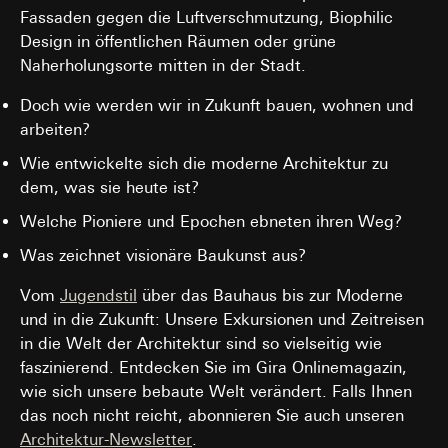
können Gira Marketing- und Vertriebsprozesse
Fassaden gegen die Luftverschmutzung, Biophilic
digitalisiert und automatisiert werden. Mittels
Kartendienst Google Maps
Design in öffentlichen Räumen oder grüne
Segmentierung von Abonnenten/Website-Besuchern,
Datenverarbeitungszwecke:
Darstellung interaktiver Karte
können zielgerichtete und individuellere
Naherholungsorte mitten in der Stadt.
Informationen zur Verfügung gestellt werden. Durch
Kategorien personenbezogener Daten:
IP-Adresse
eine erhöhte Aufmerksamkeit können
(anonymisiert), Datum und Uhrzeit des Besuchs auf der
Doch wie werden wir in Zukunft bauen, wohnen und
Folgeaktivitäten gesteigert werden und zudem eine
betreffenden Website, Internetadresse oder URL der
arbeiten?
erhöhte Kundenzufriedenheit zu erlangt werden.
aufgerufenen Website
Wie entwickelte sich die moderne Architektur zu
Rechtsgrundlage und ggf. verfolgte berechtigte Interessen:
Kategorien personenbezogener Daten:
IP-Adresse des
dem, was sie heute ist?
Einsatz des Dienstes: § 25 Abs. 1 S. 1 TDDDG
Nutzers (zur groben geografischen Einordnung), User-
Agent-Informationen (Browser, Betriebssystem,
Folgeverarbeitung der personenbezogenen Daten: Art. 6
Welche Pioniere und Epochen ebneten ihren Weg?
Gerätetyp), Zeitstempel der Aktion, URL der
Abs. 1 lit. a DSGVO
aufgerufenen Seite und Referrer, Event-Typ und Event-
Was zeichnet visionäre Baukunst aus?
Empfänger:
Parameter (welches Event wurde ausgelöst), TikTok-
Google Ireland Ltd, Google LLC (USA)
Cookie-ID (ttclid) zur Wiedererkennung von TikTok-
Vom
Jugendstil
über das Bauhaus bis zur Moderne
Informationen dazu, wie Google Ihre personenbezogene
Nutzern, Pixel-ID
und in die Zukunft: Unsere Exkursionen und Zeitreisen
Daten verarbeitet, finden Sie unter
Rechtsgrundlage und ggf. verfolgte berechtigte
in die Welt der Architektur sind so vielseitig wie
https://business.safety.google/privacy
Interessen:
faszinierend. Entdecken Sie im Gira Onlinemagazin,
Einsatz des Dienstes: § 25 Abs. 1 S. 1 TDDDG
Drittlandübermittlung:
wie sich unsere bebaute Welt verändert. Falls Ihnen
Folgeverarbeitung der personenbezogenen Daten:
Drittland: USA
das noch nicht reicht, abonnieren Sie auch unseren
Art. 6 Abs. 1 lit. a DSGVO
Angemessenheitsbeschluss/Garantien/Ausnahmevorschr
Architektur-Newsletter
.
Standardvertragsklauseln, Kopie zu erfragen bei