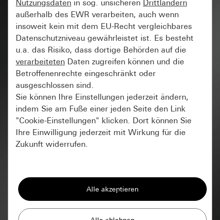
Nutzungsdaten
in sog. unsicheren
Drittländern
außerhalb des EWR verarbeiten, auch wenn
insoweit kein mit dem EU-Recht vergleichbares
Datenschutzniveau gewährleistet ist. Es besteht
u.a. das Risiko, dass dortige Behörden auf die
verarbeiteten
Daten zugreifen können und die
Betroffenenrechte eingeschränkt oder
ausgeschlossen sind.
Sie können Ihre Einstellungen jederzeit ändern,
indem Sie am Fuße einer jeden Seite den Link
"Cookie-Einstellungen" klicken. Dort können Sie
Ihre Einwilligung jederzeit mit Wirkung für die
Zukunft widerrufen.
Essenziell
Für Gira ist Nachhaltigkeit
Alle Cookies, die wir benötigen um Ihnen die
kein Ziel, das irgendwann
Seite anzeigen zu können.
erreicht ist, sondern ein
Gira Session