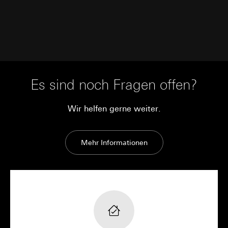
Interne Abteilungen
Externe Dienstleister für A/B-Testing, die als
Auftragsverarbeiter gemäß Art. 28 DSGVO
tätig werden
Drittlandübermittlung:
keine
Lebensdauer des Cookies:
30 und 90 Tage,
längstens jedoch bis zu 1 Jahr
Es sind noch Fragen offen?
Wir helfen gerne weiter.
Mehr Informationen