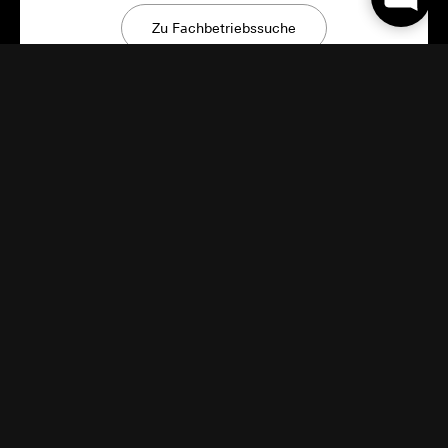
Zu Fachbetriebssuche
Gira Neuigkeiten
Innovative Produkte, Bauinspirationen und
überraschende Einblicke: Bei Gira bleibt es
spannend.
Jetzt abonnieren
Start-up-Kooperation