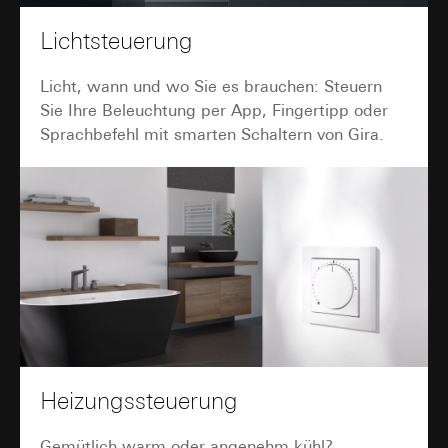
Interne Abteilungen
Externe Dienstleister für A/B-Testing, die als
Lichtsteuerung
Auftragsverarbeiter gemäß Art. 28 DSGVO
tätig werden
Licht, wann und wo Sie es brauchen: Steuern
Drittlandübermittlung:
keine
Sie Ihre Beleuchtung per App, Fingertipp oder
Lebensdauer des Cookies:
30 und 90 Tage,
Sprachbefehl mit smarten Schaltern von Gira.
längstens jedoch bis zu 1 Jahr
Heizungssteuerung
Gemütlich warm oder angenehm kühl?