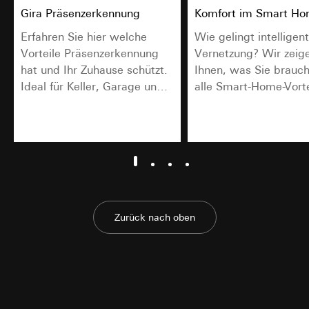
Gira Präsenzerkennung
Komfort im Smart H
Erfahren Sie hier welche
Wie gelingt intelligen
Vorteile Präsenzerkennung
Vernetzung? Wir zeig
hat und Ihr Zuhause schützt.
Ihnen, was Sie brauc
Ideal für Keller, Garage und
alle Smart-Home-Vorte
abgelegene Gartenbereiche.
genießen zu können, d
sich wünschen.
Zurück nach oben