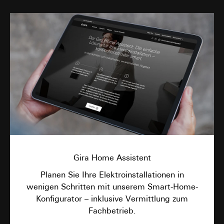
Interne Abteilungen
Externe Dienstleister für A/B-Testing, die als
Auftragsverarbeiter gemäß Art. 28 DSGVO
tätig werden
Drittlandübermittlung:
keine
Lebensdauer des Cookies:
30 und 90 Tage,
längstens jedoch bis zu 1 Jahr
Gira Home Assistent
Planen Sie Ihre Elektroinstallationen in
wenigen Schritten mit unserem Smart-Home-
Konfigurator – inklusive Vermittlung zum
Fachbetrieb.