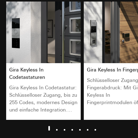
spätestens nach 13 Monaten gelöscht oder wenn Sie
Cookie-Informationen (z. B. ID des Nutzers,
Ihre Einwilligung widerrufen; das Cookie hat eine
getestete Varianten, Testergebnisse).
Funktionsdauer von 13 Monaten
Rechtsgrundlage und ggf. verfolgte berechtigte
Interessen:
Art. 6 Abs. 1 lit. a DSGVO: Einwilligung des
Nutzers
Art. 6 Abs. 1 lit. f DSGVO: Berechtigtes
Interesse des Verantwortlichen an der
Optimierung der Website und der
Bereitstellung einer verbesserten
Gira Keyless In
Gira Keyless In Finger
Nutzererfahrung
Codetastaturen
Schlüsselloser Zugang
Verfolgte berechtigte Interessen:
Verbesserung der Funktionalität und
Gira Keyless In Codetastatur:
Fingerabdruck: Mit Gi
Benutzerfreundlichkeit der Website;
Schlüsselloser Zugang, bis zu
Keyless In
Sicherstellung eines personalisierten und
255 Codes, modernes Design
Fingerprintmodulen ö
nutzerorientierten Online-Erlebnisses;
und einfache Integration.
Sie Türen einfach und 
Effiziente Durchführung von Tests zur
Perfekt für Familien und
– ohne Schlüssel.
Entscheidungsfindung über Website-
Anpassungen.
Unternehmen.
Empfänger: