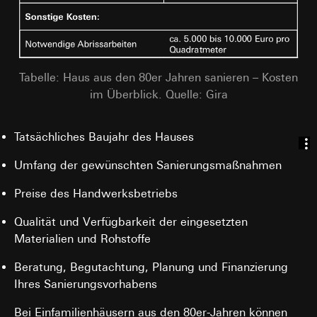
spätestens nach 13 Monaten gelöscht oder wenn Sie
Cookie-Informationen (z. B. ID des Nutzers,
Ihre Einwilligung widerrufen; das Cookie hat eine
getestete Varianten, Testergebnisse).
Funktionsdauer von 13 Monaten
Rechtsgrundlage und ggf. verfolgte berechtigte
Interessen:
Tabelle: Haus aus den 80er Jahren sanieren – Kosten
Art. 6 Abs. 1 lit. a DSGVO: Einwilligung des
im Überblick. Quelle: Gira
Nutzers
Art. 6 Abs. 1 lit. f DSGVO: Berechtigtes
Interesse des Verantwortlichen an der
Tatsächliches Baujahr des Hauses
Optimierung der Website und der
Bereitstellung einer verbesserten
Umfang der gewünschten Sanierungsmaßnahmen
Nutzererfahrung
Verfolgte berechtigte Interessen:
Preise des Handwerksbetriebs
Verbesserung der Funktionalität und
Benutzerfreundlichkeit der Website;
Qualität und Verfügbarkeit der eingesetzten
Sicherstellung eines personalisierten und
Materialien und Rohstoffe
nutzerorientierten Online-Erlebnisses;
Effiziente Durchführung von Tests zur
Beratung, Begutachtung, Planung und Finanzierung
Entscheidungsfindung über Website-
Anpassungen.
Ihres Sanierungsvorhabens
Empfänger:
Bei Einfamilienhäusern aus den 80er-Jahren können