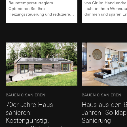
Raumtemperaturreglern.
von Gir im Handumdre
Optimieren Sie Ihre
Licht in Ihren Wohnrä
Heizungssteuerung und reduzieren
dimmen und sparen Ene
Sie Kosten in Ihrem Smart Home.
passende Modelle find
BAUEN & SANIEREN
BAUEN & SANIEREN
70er-Jahre-Haus
Haus aus den 6
sanieren:
Jahren: So klap
Kostengünstig,
Sanierung