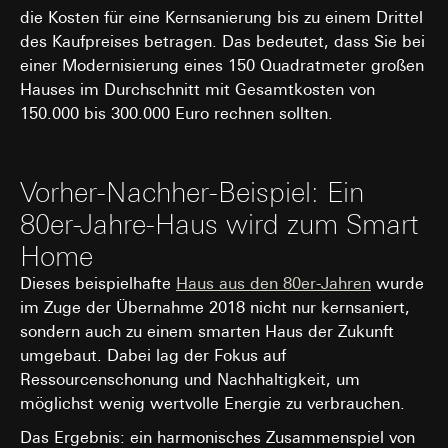
Interne Abteilungen
die Kosten für eine Kernsanierung bis zu einem Drittel
Externe Dienstleister für A/B-Testing, die als
des Kaufpreises betragen. Das bedeutet, dass Sie bei
Auftragsverarbeiter gemäß Art. 28 DSGVO
einer Modernisierung eines 150 Quadratmeter großen
tätig werden
Hauses im Durchschnitt mit Gesamtkosten von
Drittlandübermittlung:
keine
150.000 bis 300.000 Euro rechnen sollten.
Lebensdauer des Cookies:
30 und 90 Tage,
längstens jedoch bis zu 1 Jahr
Vorher-Nachher-Beispiel: Ein
80er-Jahre-Haus wird zum Smart
Home
Dieses beispielhafte
Haus aus den 80er-Jahren
wurde
im Zuge der Übernahme 2018 nicht nur kernsaniert,
sondern auch zu einem smarten Haus der Zukunft
umgebaut. Dabei lag der Fokus auf
Ressourcenschonung und Nachhaltigkeit, um
möglichst wenig wertvolle Energie zu verbrauchen.
Das Ergebnis: ein harmonisches Zusammenspiel von