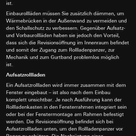
Einsatz des Dienstes: § 25 Abs. 1 S. 1 TDDDG
ist.
erforderlich
Besuchs, Geräte-Informationen, Nutzungsdaten, Klickpfad,
Art. 6 Abs. 1 lit. f DSGVO
Geografischer Standort
Google Ireland Ltd, Google LLC (USA)
Einbaurollläden müssen Sie zusätzlich dämmen, um
Verfolgte berechtigte Interessen: Siehe
Rechtsgrundlage und ggf. verfolgte berechtigte Interessen:
Informationen dazu, wie Google Ihre personenbezogene
Wärmebrücken in der Außenwand zu vermeiden und
Datenverarbeitungszwecke
Daten verarbeitet, finden Sie unter
Einsatz des Dienstes: § 25 Abs. 1 S. 1 TDDDG
den Schallschutz zu verbessern. Gegenüber Aufsatz-
https://business.safety.google/privacy
Empfänger:
interne Abteilungen, soweit Zugriff
Folgeverarbeitung der personenbezogenen Daten: Art. 6
und Vorbaurollläden haben sie jedoch den Vorteil,
für Aufgabenerfüllung erforderlich
Abs. 1 lit. a DSGVO
Drittlandübermittlung:
dass sich die Revisionsöffnung im Innenraum befindet
Drittlandübermittlung:
keine
Drittland: USA
Empfänger:
und somit der Zugang zum Rollladenpanzer, zur
Lebensdauer des Cookies:
6 Monate
Angemessenheitsbeschluss/Garantien/Ausnahmevorschr
interne Abteilungen, soweit Zugriff für Aufgabenerfüllu
Mechanik und zum Gurtband problemlos möglich
Standardvertragsklauseln, Kopie zu erfragen bei
erforderlich
ist.
Gira Giersiepen GmbH & Co. KG
, Einwilligung gem. Art.
Pinterest, Inc. (USA)
Abs. 1 lit. a DSGVO
Aufsatzrollladen
Drittlandübermittlung:
Lebensdauer des Cookies:
14 Monate
Drittland: USA
Ein Aufsatzrollladen wird immer zusammen mit dem
Angemessenheitsbeschluss/Garantien/Ausnahmevorschr
Fenster eingebaut – ist also nach dem Einbau
Vimeo
Standardvertragsklauseln, Kopie zu erfragen bei
komplett unsichtbar. Je nach Ausführung kann der
Gira Giersiepen GmbH & Co. KG
, Einwilligung gem. Art.
Datenverarbeitungszwecke:
Darstellung von Videos
Rollladenkasten in den Fensterrahmen integriert sein
Abs. 1 lit. a DSGVO
Kategorien personenbezogener Daten:
oder bei der Fenstermontage am Rahmen befestigt
Lebensdauer des Cookies:
Privatkundenseite: IP-Adresse (anonymisiert), Verweild
12 Monate
werden. Die Revisionsöffnung befindet sich bei
des Websitebesuchers auf der Website, vom Nutzer
Aufsatzrollladen unten, um den Rollladenpanzer vor
getätigte Mausbewegungen
LinkedIn Insight Tag
Geschäftskundenseite: IP-Adresse, Verweildauer des