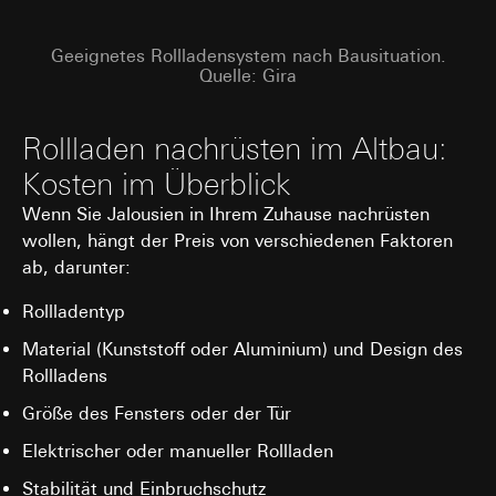
spätestens nach 13 Monaten gelöscht oder wenn Sie
Cookie-Informationen (z. B. ID des Nutzers,
Ihre Einwilligung widerrufen; das Cookie hat eine
getestete Varianten, Testergebnisse).
Geeignetes Rollladensystem nach Bausituation.
Funktionsdauer von 13 Monaten
Quelle: Gira
Rechtsgrundlage und ggf. verfolgte berechtigte
Interessen:
Art. 6 Abs. 1 lit. a DSGVO: Einwilligung des
Rollladen nachrüsten im Altbau:
Nutzers
Art. 6 Abs. 1 lit. f DSGVO: Berechtigtes
Kosten im Überblick
Interesse des Verantwortlichen an der
Wenn Sie Jalousien in Ihrem Zuhause nachrüsten
Optimierung der Website und der
wollen, hängt der Preis von verschiedenen Faktoren
Bereitstellung einer verbesserten
Nutzererfahrung
ab, darunter:
Verfolgte berechtigte Interessen:
Verbesserung der Funktionalität und
Rollladentyp
Benutzerfreundlichkeit der Website;
Material (Kunststoff oder Aluminium) und Design des
Sicherstellung eines personalisierten und
Rollladens
nutzerorientierten Online-Erlebnisses;
Effiziente Durchführung von Tests zur
Größe des Fensters oder der Tür
Entscheidungsfindung über Website-
Anpassungen.
Elektrischer oder manueller Rollladen
Empfänger:
Stabilität und Einbruchschutz