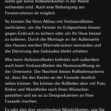
können Gira Marketing- und Vertriebsprozesse
wenn gar keine Rollladenkästen in der Wand
digitalisiert und automatisiert werden. Mittels
Kartendienst Google Maps
vorhanden sind. Auch eine Befestigung am
Segmentierung von Abonnenten/Website-Besuchern,
Fensterrahmen ist möglich.
Datenverarbeitungszwecke:
Darstellung interaktiver Karte
können zielgerichtete und individuellere
Informationen zur Verfügung gestellt werden. Durch
Kategorien personenbezogener Daten:
IP-Adresse
So können Sie Ihren Altbau mit Vorbaurollläden
eine erhöhte Aufmerksamkeit können
(anonymisiert), Datum und Uhrzeit des Besuchs auf der
nachrüsten, um die Fenster im Erdgeschoss besser
Folgeaktivitäten gesteigert werden und zudem eine
betreffenden Website, Internetadresse oder URL der
gegen Einbruch zu sichern oder um Ihr Haus besser
erhöhte Kundenzufriedenheit zu erlangt werden.
aufgerufenen Website
zu isolieren. Durch die Montage an der Außenseite
Rechtsgrundlage und ggf. verfolgte berechtigte Interessen:
Kategorien personenbezogener Daten:
IP-Adresse des
des Hauses werden Wärmebrücken vermieden und
Einsatz des Dienstes: § 25 Abs. 1 S. 1 TDDDG
Nutzers (zur groben geografischen Einordnung), User-
die Dämmung des Gebäudes bleibt erhalten.
Agent-Informationen (Browser, Betriebssystem,
Folgeverarbeitung der personenbezogenen Daten: Art. 6
Gerätetyp), Zeitstempel der Aktion, URL der
Abs. 1 lit. a DSGVO
Wie beim Aufsatzrollladen befindet sich außerdem
aufgerufenen Seite und Referrer, Event-Typ und Event-
Empfänger:
auch beim Vorbaurollladen die Revisionsöffnung an
Parameter (welches Event wurde ausgelöst), TikTok-
Google Ireland Ltd, Google LLC (USA)
der Unterseite. Der Nachteil dieses Rollladensystems
Cookie-ID (ttclid) zur Wiedererkennung von TikTok-
Informationen dazu, wie Google Ihre personenbezogene
Nutzern, Pixel-ID
ist, dass Sie den Kasten an der Fassade deutlich
Daten verarbeitet, finden Sie unter
Rechtsgrundlage und ggf. verfolgte berechtigte
sehen können. Sie können die Rollläden aber mit Putz,
https://business.safety.google/privacy
Interessen:
Kinker und Wandfarbe nach Ihren Wünschen
Einsatz des Dienstes: § 25 Abs. 1 S. 1 TDDDG
Drittlandübermittlung:
gestalten und sie so zu Designakzenten an Ihrer
Folgeverarbeitung der personenbezogenen Daten:
Drittland: USA
Fassade machen.
Art. 6 Abs. 1 lit. a DSGVO
Angemessenheitsbeschluss/Garantien/Ausnahmevorschr
Es gibt also drei verschiedene Möglichkeiten, wie Sie
Standardvertragsklauseln, Kopie zu erfragen bei