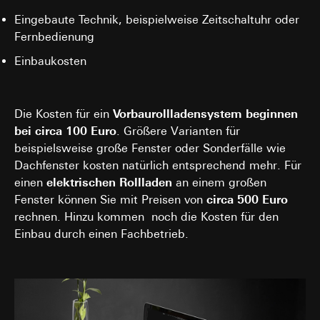
Interne Abteilungen
Eingebaute Technik, beispielweise Zeitschaltuhr oder
Externe Dienstleister für A/B-Testing, die als
Auftragsverarbeiter gemäß Art. 28 DSGVO
Fernbedienung
tätig werden
Einbaukosten
Drittlandübermittlung:
keine
Lebensdauer des Cookies:
30 und 90 Tage,
längstens jedoch bis zu 1 Jahr
Die Kosten für ein
Vorbaurollladensystem beginnen
bei circa 100 Euro
. Größere Varianten für
beispielsweise große Fenster oder Sonderfälle wie
Dachfenster kosten natürlich entsprechend mehr. Für
einen
elektrischen Rollladen
an einem großen
Fenster können Sie mit Preisen von
circa 500 Euro
rechnen. Hinzu kommen noch die Kosten für den
Einbau durch einen Fachbetrieb.