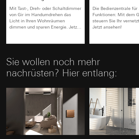
Mit Tast-, Dreh- oder Schaltdimmer
Die Bedienzentrale für
von Gir im Handumdrehen das
Funktionen: Mit dem G
Licht in Ihren Wohnräumen
steuern Sie Ihr vernetz
dimmen und sparen Energie. Jetzt
Jetzt ansehen!
passende Modelle finden.
Sie wollen noch mehr
nachrüsten? Hier entlang: