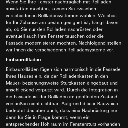
Wenn Sie Ihre Fenster nachträglich mit Rollläden
Kategorien personenbezogener Daten:
IP-
Folgeverarbeitung der personenbezogenen Daten: Art. 6
Drittlandübermittlung:
ausstatten möchten, können Sie zwischen
Adresse, Dauer der Sitzung, Benutzter Browser,
Abs. 1 lit. a DSGVO
Drittland: USA
verschiedenen Rollladensystemen wählen. Welches
Endgerät
Angemessenheitsbeschluss/Garantien/Ausnahmevorschr
Empfänger:
für Ihr Zuhause am besten geeignet ist, hängt davon
Rechtsgrundlage und ggf. verfolgte berechtigte
Standardvertragsklauseln, Kopie zu erfragen bei
interne Abteilungen, soweit Zugriff für Aufgabenerfüllu
Interessen:
Art. 6 Abs. 1 lit. f DSGVO
ab, ob Sie nur den Rollladen nachrüsten oder
Gira Giersiepen GmbH & Co. KG
, Einwilligung gem. Art.
erforderlich
Empfänger:
interne Abteilungen, soweit Zugriff
eventuell auch Ihre Fenster tauschen oder die
Abs. 1 lit. a DSGVO
Meta Platforms Ireland Ltd, Meta Platforms, Inc. (USA)
für Aufgabenerfüllung erforderlich
Fassade modernisieren möchten. Nachfolgend stellen
Lebensdauer des Cookies:
14 Monate
Drittlandübermittlung:
keine
Drittlandübermittlung:
wir Ihnen die verschiedenen Rollladensysteme vor.
Lebensdauer des Cookies:
2 Stunden
Drittland: USA
Google Tag Manager
Einbaurollladen
Angemessenheitsbeschluss/Garantien/Ausnahmevorschr
GIRA_zg
Standardvertragsklauseln, Kopie zu erfragen bei
Datenverarbeitungszwecke:
Verwaltung von Website-Tags
Einbaurollläden fügen sich harmonisch in die Fassade
Gira Giersiepen GmbH & Co. KG
, Einwilligung gem. Art.
über eine Oberfläche
Datenverarbeitungszwecke:
Übermittlung der
Ihres Hauses ein, da der Rollladenkasten in den
Abs. 1 lit. a DSGVO
Kategorien personenbezogener Daten:
IP-Adresse
Registrierungsrolle zur Anzeige relevanter
Mauer- beziehungsweise Sturzkasten eingebaut und
(anonymisiert)
Informationen und Services
Lebensdauer des Cookies:
90 Tage
anschließend verputzt wird. Durch die Integration in
Rechtsgrundlage und ggf. verfolgte berechtigte Interessen:
Kategorien personenbezogener Daten:
IP-
die Fassade ist der Rollladen im geöffneten Zustand
Einsatz des Dienstes: § 25 Abs. 1 S. 1 TDDDG
Adresse (anonymisiert), Zielgruppen-
Pinterest Tag
von außen nicht sichtbar. Aufgrund dieser Bauweise
Klassifizierung (Bauherr/Endverbraucher,
Folgeverarbeitung der personenbezogenen Daten: Art. 6
Datenverarbeitungszwecke:
Auswertung der Website-
Fachhandwerk, Planer, Großhandel, Architekt)
bedeutet das aber auch, dass eine Nachrüstung nur
Abs. 1 lit. a DSGVO
Nutzung, Kampagnen Erfolgsmessung
Rechtsgrundlage und ggf. verfolgte berechtigte
dann für Sie in Frage kommt, wenn ein
Empfänger:
Kategorien personenbezogener Daten:
IP-Adresse, Browse
Interessen:
entsprechender Hohlraum im Fenstersturz vorhanden
interne Abteilungen, soweit Zugriff für Aufgabenerfüllu
Informationen, Website besucht, Datum und Uhrzeit des