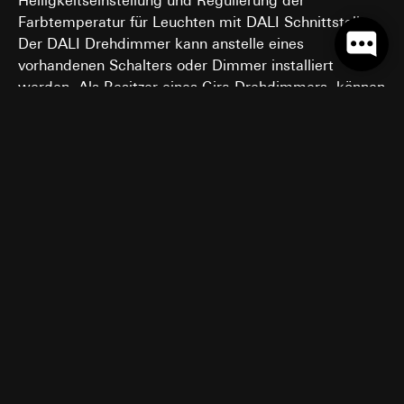
Helligkeitseinstellung und Regulierung der
Farbtemperatur für Leuchten mit DALI Schnittstelle.
Der DALI Drehdimmer kann anstelle eines
vorhandenen Schalters oder Dimmer installiert
werden. Als Besitzer eines Gira Drehdimmers, können
Sie Ihre bestehende Abdeckung sowie den Rahmen
(
Gira System 55
oder Flächenschalter) weiter
nutzen. Die intuitive Bedienung – drehen und drücken
– funktioniert wie bei einem normalen Drehdimmer.
Ein Druck schaltet das Licht ein oder aus, durch
Drehen wird die Helligkeit angepasst, die
Farbtemperatur wird durch Drehen bei gedrücktem
Knopf eingestellt.
Smarter Rundum-Komfort für
Ihr Zuhause.