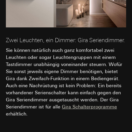
Interne Abteilungen
Externe Dienstleister für A/B-Testing, die als
Auftragsverarbeiter gemäß Art. 28 DSGVO
tätig werden
Drittlandübermittlung:
keine
Lebensdauer des Cookies:
30 und 90 Tage,
Zwei Leuchten, ein Dimmer: Gira Seriendimmer.
längstens jedoch bis zu 1 Jahr
Sie können natürlich auch ganz komfortabel zwei
Leuchten oder sogar Leuchtengruppen mit einem
Tastdimmer unabhängig voneinander steuern. Wofür
Sie sonst jeweils eigene Dimmer benötigen, bietet
Gira dank Zweifach-Funktion in einem Bediengerät.
Auch eine Nachrüstung ist kein Problem: Ein bereits
vorhandener Serienschalter kann einfach gegen den
Gira Seriendimmer ausgetauscht werden. Der Gira
Seriendimmer ist für alle
Gira Schalterprogramme
erhältlich.