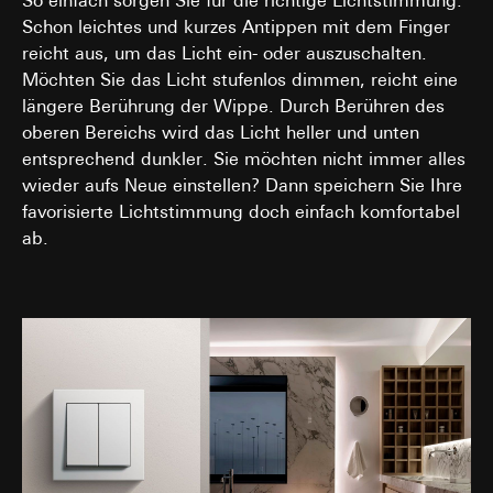
So einfach sorgen Sie für die richtige Lichtstimmung.
spätestens nach 13 Monaten gelöscht oder wenn Sie
Cookie-Informationen (z. B. ID des Nutzers,
Schon leichtes und kurzes Antippen mit dem Finger
Ihre Einwilligung widerrufen; das Cookie hat eine
getestete Varianten, Testergebnisse).
reicht aus, um das Licht ein- oder auszuschalten.
Funktionsdauer von 13 Monaten
Möchten Sie das Licht stufenlos dimmen, reicht eine
Rechtsgrundlage und ggf. verfolgte berechtigte
Interessen:
längere Berührung der Wippe. Durch Berühren des
Art. 6 Abs. 1 lit. a DSGVO: Einwilligung des
oberen Bereichs wird das Licht heller und unten
Nutzers
entsprechend dunkler. Sie möchten nicht immer alles
Art. 6 Abs. 1 lit. f DSGVO: Berechtigtes
wieder aufs Neue einstellen? Dann speichern Sie Ihre
Interesse des Verantwortlichen an der
favorisierte Lichtstimmung doch einfach komfortabel
Optimierung der Website und der
ab.
Bereitstellung einer verbesserten
Nutzererfahrung
Verfolgte berechtigte Interessen:
Verbesserung der Funktionalität und
Benutzerfreundlichkeit der Website;
Sicherstellung eines personalisierten und
nutzerorientierten Online-Erlebnisses;
Effiziente Durchführung von Tests zur
Entscheidungsfindung über Website-
Anpassungen.
Empfänger: