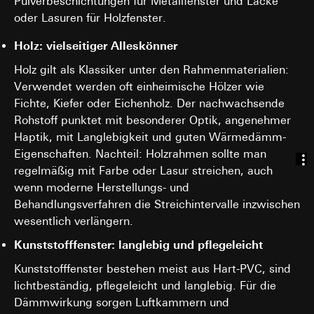
Pulverbeschichtungen für Metallfenster und Lacke
interne Abteilungen, soweit Zugriff für Aufgabenerfüllu
Datenverarbeitungszwecke:
Darstellung von Videos
oder Lasuren für Holzfenster.
erforderlich
Kategorien personenbezogener Daten:
IP-Adresse, Datum
Google Ireland Ltd, Google LLC (USA)
nebst Uhrzeit sowie die besuchte Internetseite
Holz: vielseitiger Alleskönner
Informationen dazu, wie Google Ihre personenbezogene
Rechtsgrundlage und ggf. verfolgte berechtigte Interessen:
Holz gilt als Klassiker unter den Rahmenmaterialien:
Daten verarbeitet, finden Sie unter
Einsatz des Dienstes: § 25 Abs. 1 S. 1 TDDDG
https://business.safety.google/privacy
Verwendet werden oft einheimische Hölzer wie
Folgeverarbeitung der personenbezogenen Daten: Art. 6
Fichte, Kiefer oder Eichenholz. Der nachwachsende
Abs. 1 lit. a DSGVO
Drittlandübermittlung:
Rohstoff punktet mit besonderer Optik, angenehmer
Drittland: USA
Empfänger:
Haptik, mit Langlebigkeit und guten Wärmedämm-
Angemessenheitsbeschluss/Garantien/Ausnahmevorschr
Google Ireland Ltd, Google LLC (USA)
Standardvertragsklauseln, Kopie zu erfragen bei
Eigenschaften. Nachteil: Holzrahmen sollte man
Informationen dazu, wie Google Ihre personenbezogene
Gira Giersiepen GmbH & Co. KG
, Einwilligung gem. Art.
regelmäßig mit Farbe oder Lasur streichen, auch
Daten verarbeitet, finden Sie unter
Abs. 1 lit. a DSGVO
wenn moderne Herstellungs- und
https://business.safety.google/privacy
Lebensdauer des Cookies:
90 Tage
Behandlungsverfahren die Streichintervalle inzwischen
Drittlandübermittlung:
wesentlich verlängern.
Drittland: USA
TikTok-Pixel
Angemessenheitsbeschluss/Garantien/Ausnahmevorschr
Kunststofffenster: langlebig und pflegeleicht
Datenverarbeitungszwecke:
Standardvertragsklauseln, Kopie zu erfragen bei
Kunststofffenster bestehen meist aus Hart-PVC, sind
Gira Giersiepen GmbH & Co. KG
, Einwilligung gem. Art.
Auswertung der Website-Nutzung, Messung und
Abs. 1 lit. a DSGVO
Optimierung von Werbekampagnen
lichtbeständig, pflegeleicht und langlebig. Für die
Durch das Tracking der Nutzung von Gira Angeboten,
Dämmwirkung sorgen Luftkammern und
Lebensdauer des Cookies:
länger als 12 Monate