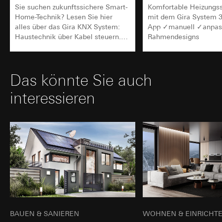
Sie suchen zukunftssichere Smart-
Komfortable Heizungs
Home-Technik? Lesen Sie hier
mit dem Gira System 
alles über das Gira KNX System:
App ✓manuell ✓anpas
Haustechnik über Kabel steuern.
Rahmendesigns
Mehr erfahren.
Das könnte Sie auch
interessieren
BAUEN & SANIEREN
WOHNEN & EINRICHT