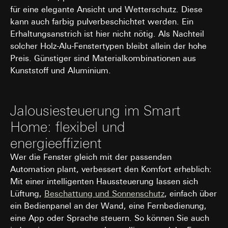
für eine elegante Ansicht und Wetterschutz. Diese
spätestens nach 13 Monaten gelöscht oder wenn Sie
Cookie-Informationen (z. B. ID des Nutzers,
Ihre Einwilligung widerrufen; das Cookie hat eine
getestete Varianten, Testergebnisse).
kann auch farbig pulverbeschichtet werden. Ein
Funktionsdauer von 13 Monaten
Erhaltungsanstrich ist hier nicht nötig. Als Nachteil
Rechtsgrundlage und ggf. verfolgte berechtigte
solcher Holz-Alu-Fenstertypen bleibt allein der hohe
Interessen:
Preis. Günstiger sind Materialkombinationen aus
Art. 6 Abs. 1 lit. a DSGVO: Einwilligung des
Nutzers
Kunststoff und Aluminium.
Art. 6 Abs. 1 lit. f DSGVO: Berechtigtes
Interesse des Verantwortlichen an der
Optimierung der Website und der
Jalousiesteuerung im Smart
Bereitstellung einer verbesserten
Nutzererfahrung
Home: flexibel und
Verfolgte berechtigte Interessen:
energieeffizient
Verbesserung der Funktionalität und
Benutzerfreundlichkeit der Website;
Wer die Fenster gleich mit der passenden
Sicherstellung eines personalisierten und
Automation plant, verbessert den Komfort erheblich:
nutzerorientierten Online-Erlebnisses;
Mit einer intelligenten Haussteuerung lassen sich
Effiziente Durchführung von Tests zur
Lüftung,
Beschattung und Sonnenschutz
, einfach über
Entscheidungsfindung über Website-
Anpassungen.
ein Bedienpanel an der Wand, eine Fernbedienung,
eine App oder Sprache steuern. So können Sie auch
Empfänger: