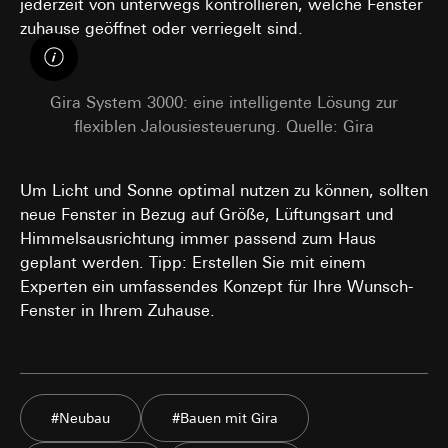
jederzeit von unterwegs kontrollieren, welche Fenster
Interne Abteilungen
zuhause geöffnet oder verriegelt sind.
Externe Dienstleister für A/B-Testing, die als
Auftragsverarbeiter gemäß Art. 28 DSGVO
tätig werden
Drittlandübermittlung:
keine
Gira System 3000: eine intelligente Lösung zur
Lebensdauer des Cookies:
30 und 90 Tage,
flexiblen Jalousiesteuerung. Quelle: Gira
längstens jedoch bis zu 1 Jahr
Um Licht und Sonne optimal nutzen zu können, sollten
neue Fenster in Bezug auf Größe, Lüftungsart und
Himmelsausrichtung immer passend zum Haus
geplant werden. Tipp: Erstellen Sie mit einem
Experten ein umfassendes Konzept für Ihre Wunsch-
Fenster in Ihrem Zuhause.
#Neubau
#Bauen mit Gira