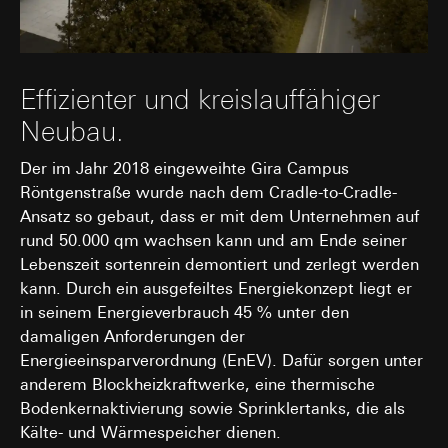
Datenverarbeitungszwecke:
Analyse der
Websitebesuchers auf der Website, vom Nutzer getätig
Websitenutzung, Verwendung dieser
Mausbewegungen IP-Adresse (anonymisiert), Datum un
Informationen zur Schaltung bedarfsgerechter
Uhrzeit des Besuchs auf der betreffenden Website,
Werbeanzeigen auf LinkedIn (Retargeting)
Internetadresse oder URL der aufgerufenen Website
Effizienter und kreislauffähiger
Kategorien personenbezogener Daten:
Geräte-
Rechtsgrundlage und ggf. verfolgte berechtigte Interessen:
und Browsereigenschaften, IP-Adresse, Referrer-
Neubau.
Einsatz des Dienstes: § 25 Abs. 1 S. 1 TDDDG
URL sowie Zeitstempel
Folgeverarbeitung der personenbezogenen Daten: Art. 6
Rechtsgrundlage und ggf. verfolgte berechtigte
Der im Jahr 2018 eingeweihte Gira Campus
Abs. 1 lit. a DSGVO
Interessen:
Röntgenstraße wurde nach dem Cradle-to-Cradle-
Einsatz des Dienstes: § 25 Abs. 1 S. 1 TDDDG
Empfänger:
Vimeo, LLC (USA)
Ansatz so gebaut, dass er mit dem Unternehmen auf
Folgeverarbeitung der personenbezogenen
Drittlandübermittlung:
rund 50.000 qm wachsen kann und am Ende seiner
Daten: Art. 6 Abs. 1 lit. a DSGVO
Drittland: USA
Lebenszeit sortenrein demontiert und zerlegt werden
Empfänger:
Angemessenheitsbeschluss/Garantien/Ausnahmevorschr
kann. Durch ein ausgefeiltes Energiekonzept liegt er
Standardvertragsklauseln, Kopie zu erfragen bei
interne Abteilungen, soweit Zugriff für
in seinem Energieverbrauch 45 % unter den
Gira Giersiepen GmbH & Co. KG
, Einwilligung gem. Art.
Aufgabenerfüllung erforderlich
Abs. 1 lit. a DSGVO
damaligen Anforderungen der
LinkedIn Ireland Unlimited Company
Energieeinsparverordnung (EnEV). Dafür sorgen unter
Lebensdauer des Cookies:
länger als 12 Monate
Drittlandübermittlung:
Wir übermitteln Ihre
anderem Blockheizkraftwerke, eine thermische
personenbezogenen Daten nicht in Drittländer.
Hotjar
Bodenkernaktivierung sowie Sprinklertanks, die als
Im Hinblick auf die Übermittlung Ihrer
personenbezogenen Daten in Drittländer durch
Kälte- und Wärmespeicher dienen.
Datenverarbeitungszwecke:
Mit Hotjar können