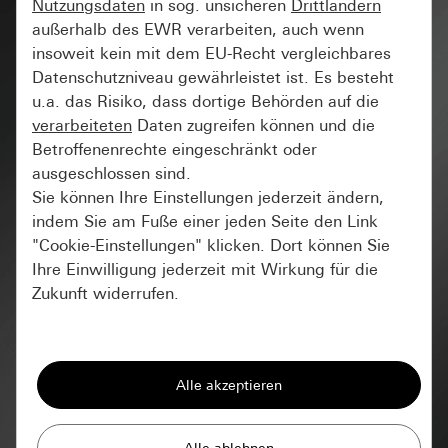
Nutzungsdaten
in sog. unsicheren
Drittländern
außerhalb des EWR verarbeiten, auch wenn
insoweit kein mit dem EU-Recht vergleichbares
Datenschutzniveau gewährleistet ist. Es besteht
u.a. das Risiko, dass dortige Behörden auf die
verarbeiteten
Daten zugreifen können und die
Betroffenenrechte eingeschränkt oder
ausgeschlossen sind.
Sie können Ihre Einstellungen jederzeit ändern,
indem Sie am Fuße einer jeden Seite den Link
"Cookie-Einstellungen" klicken. Dort können Sie
Ihre Einwilligung jederzeit mit Wirkung für die
Zukunft widerrufen.
Essenziell
Gira bekennt sich zum 1,5-
Alle Cookies, die wir benötigen um Ihnen die
Grad-Ziel der Vereinten
Seite anzeigen zu können.
Nationen und leistet seinen
Gira Session