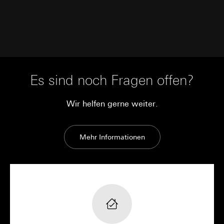
Interne Abteilungen
Externe Dienstleister für A/B-Testing, die als
Auftragsverarbeiter gemäß Art. 28 DSGVO
tätig werden
Drittlandübermittlung:
keine
Lebensdauer des Cookies:
30 und 90 Tage,
längstens jedoch bis zu 1 Jahr
Es sind noch Fragen offen?
Wir helfen gerne weiter.
Mehr Informationen