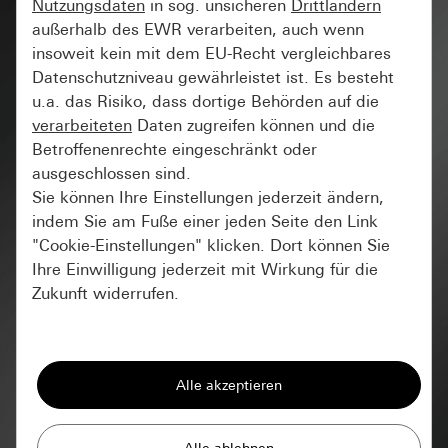
Nutzungsdaten
in sog. unsicheren
Drittländern
außerhalb des EWR verarbeiten, auch wenn
insoweit kein mit dem EU-Recht vergleichbares
Datenschutzniveau gewährleistet ist. Es besteht
u.a. das Risiko, dass dortige Behörden auf die
verarbeiteten
Daten zugreifen können und die
Betroffenenrechte eingeschränkt oder
ausgeschlossen sind.
Sie können Ihre Einstellungen jederzeit ändern,
indem Sie am Fuße einer jeden Seite den Link
"Cookie-Einstellungen" klicken. Dort können Sie
Ihre Einwilligung jederzeit mit Wirkung für die
Zukunft widerrufen.
Essenziell
Mit den intelligenten Lösungen
Alle Cookies, die wir benötigen um Ihnen die
von Gira können Sie Ihr Zuhause
Seite anzeigen zu können.
klassisch schalten oder intuitiv Ihr
Gira Session