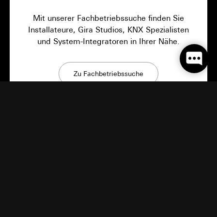
Mit unserer Fachbetriebssuche finden Sie
Installateure, Gira Studios, KNX Spezialisten
und System-Integratoren in Ihrer Nähe.
Zu Fachbetriebssuche
Gira Neuigkeiten
Innovative Produkte, Bauinspirationen und
überraschende Einblicke: Bei Gira bleibt es
spannend.