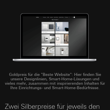
Interne Abteilungen
Externe Dienstleister für A/B-Testing, die als
Auftragsverarbeiter gemäß Art. 28 DSGVO
tätig werden
Drittlandübermittlung:
keine
Lebensdauer des Cookies:
30 und 90 Tage,
längstens jedoch bis zu 1 Jahr
Goldpreis für die "Beste Website": Hier finden Sie
unsere Designlinien, Smart-Home-Lösungen und
vieles mehr, zusammen mit inspirierenden Inhalten für
Ihre Einrichtungs- und Smart-Home-Bedürfnisse.
Zwei Silberpreise für jeweils den