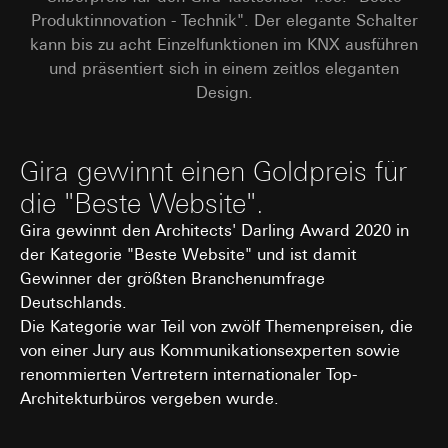
spätestens nach 13 Monaten gelöscht oder wenn Sie
Produktinnovation - Technik". Der elegante Schalter
Cookie-Informationen (z. B. ID des Nutzers,
Ihre Einwilligung widerrufen; das Cookie hat eine
getestete Varianten, Testergebnisse).
kann bis zu acht Einzelfunktionen im KNX ausführen
Funktionsdauer von 13 Monaten
und präsentiert sich in einem zeitlos eleganten
Rechtsgrundlage und ggf. verfolgte berechtigte
Interessen:
Design.
Art. 6 Abs. 1 lit. a DSGVO: Einwilligung des
Nutzers
Art. 6 Abs. 1 lit. f DSGVO: Berechtigtes
Gira gewinnt einen Goldpreis für
Interesse des Verantwortlichen an der
die "Beste Website".
Optimierung der Website und der
Bereitstellung einer verbesserten
Gira gewinnt den Architects' Darling Award 2020 in
Nutzererfahrung
der Kategorie "Beste Website" und ist damit
Verfolgte berechtigte Interessen:
Gewinner der größten Branchenumfrage
Verbesserung der Funktionalität und
Benutzerfreundlichkeit der Website;
Deutschlands.
Sicherstellung eines personalisierten und
Die Kategorie war Teil von zwölf Themenpreisen, die
nutzerorientierten Online-Erlebnisses;
von einer Jury aus Kommunikationsexperten sowie
Effiziente Durchführung von Tests zur
renommierten Vertretern internationaler Top-
Entscheidungsfindung über Website-
Architekturbüros vergeben wurde.
Anpassungen.
Empfänger: