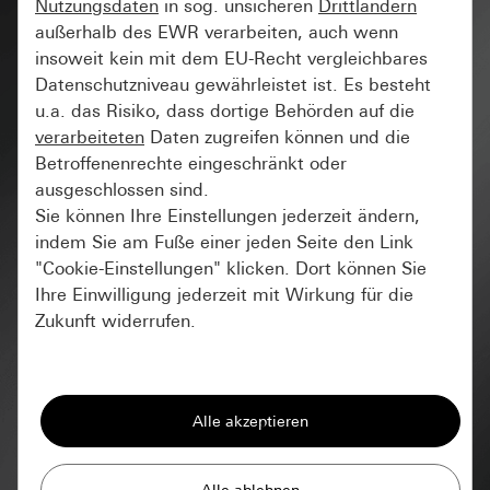
Nutzungsdaten
in sog. unsicheren
Drittländern
außerhalb des EWR verarbeiten, auch wenn
insoweit kein mit dem EU-Recht vergleichbares
Datenschutzniveau gewährleistet ist. Es besteht
u.a. das Risiko, dass dortige Behörden auf die
verarbeiteten
Daten zugreifen können und die
Gira TX_44
Betroffenenrechte eingeschränkt oder
ausgeschlossen sind.
Ideal für den Außenbereich: Gira TX_44
Sie können Ihre Einstellungen jederzeit ändern,
kombiniert robuste Funktionalität mit modernem
indem Sie am Fuße einer jeden Seite den Link
Design und ist vielseitig einsetzbar.
"Cookie-Einstellungen" klicken. Dort können Sie
Ihre Einwilligung jederzeit mit Wirkung für die
Zukunft widerrufen.
FAQ
Essenziell
Alle Cookies, die wir benötigen um Ihnen die
Türstation / Entfernung bzw. Austausch von
Seite anzeigen zu können.
Beschriftungsschildern
Gira Session