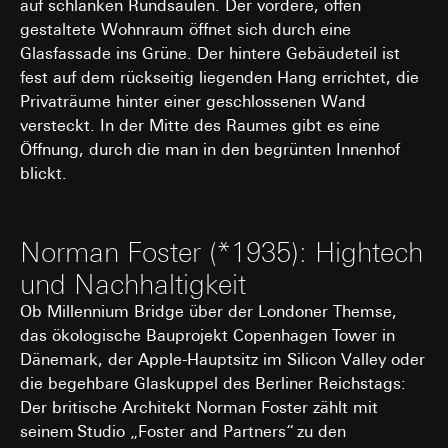
auf schlanken Rundsäulen. Der vordere, offen
spätestens nach 13 Monaten gelöscht oder wenn Sie
Cookie-Informationen (z. B. ID des Nutzers,
gestaltete Wohnraum öffnet sich durch eine
Ihre Einwilligung widerrufen; das Cookie hat eine
getestete Varianten, Testergebnisse).
Glasfassade ins Grüne. Der hintere Gebäudeteil ist
Funktionsdauer von 13 Monaten
Rechtsgrundlage und ggf. verfolgte berechtigte
fest auf dem rückseitig liegenden Hang errichtet, die
Interessen:
Privaträume hinter einer geschlossenen Wand
Art. 6 Abs. 1 lit. a DSGVO: Einwilligung des
versteckt. In der Mitte des Raumes gibt es eine
Nutzers
Öffnung, durch die man in den begrünten Innenhof
Art. 6 Abs. 1 lit. f DSGVO: Berechtigtes
blickt.
Interesse des Verantwortlichen an der
Optimierung der Website und der
Bereitstellung einer verbesserten
Nutzererfahrung
Norman Foster (*1935): Hightech
Verfolgte berechtigte Interessen:
und Nachhaltigkeit
Verbesserung der Funktionalität und
Benutzerfreundlichkeit der Website;
Ob Millennium Bridge über der Londoner Themse,
Sicherstellung eines personalisierten und
das ökologische Bauprojekt Copenhagen Tower in
nutzerorientierten Online-Erlebnisses;
Dänemark, der Apple-Hauptsitz im Silicon Valley oder
Effiziente Durchführung von Tests zur
Entscheidungsfindung über Website-
die begehbare Glaskuppel des Berliner Reichstags:
Anpassungen.
Der britische Architekt Norman Foster zählt mit
seinem Studio „Foster and Partners“ zu den
Empfänger: