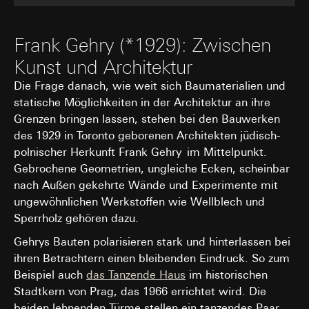
Einsatz des Dienstes: § 25 Abs. 1 S. 1 TDDDG
erforderlich
Besuchs, Geräte-Informationen, Nutzungsdaten, Klickpfad,
Art. 6 Abs. 1 lit. f DSGVO
Geografischer Standort
Google Ireland Ltd, Google LLC (USA)
Verfolgte berechtigte Interessen: Siehe
Rechtsgrundlage und ggf. verfolgte berechtigte Interessen:
Frank Gehry (*1929): Zwischen
Informationen dazu, wie Google Ihre personenbezogene
Datenverarbeitungszwecke
Daten verarbeitet, finden Sie unter
Einsatz des Dienstes: § 25 Abs. 1 S. 1 TDDDG
Kunst und Architektur
https://business.safety.google/privacy
Empfänger:
interne Abteilungen, soweit Zugriff
Folgeverarbeitung der personenbezogenen Daten: Art. 6
für Aufgabenerfüllung erforderlich
Abs. 1 lit. a DSGVO
Die Frage danach, wie weit sich Baumaterialien und
Drittlandübermittlung:
Drittlandübermittlung:
keine
statische Möglichkeiten in der Architektur an ihre
Drittland: USA
Empfänger:
Lebensdauer des Cookies:
6 Monate
Grenzen bringen lassen, stehen bei den Bauwerken
Angemessenheitsbeschluss/Garantien/Ausnahmevorschr
interne Abteilungen, soweit Zugriff für Aufgabenerfüllu
Standardvertragsklauseln, Kopie zu erfragen bei
des 1929 in Toronto geborenen Architekten jüdisch-
erforderlich
Gira Giersiepen GmbH & Co. KG
, Einwilligung gem. Art.
Pinterest, Inc. (USA)
polnischer Herkunft Frank Gehry im Mittelpunkt.
Abs. 1 lit. a DSGVO
Gebrochene Geometrien, ungleiche Ecken, scheinbar
Drittlandübermittlung:
Lebensdauer des Cookies:
14 Monate
nach Außen gekehrte Wände und Experimente mit
Drittland: USA
ungewöhnlichen Werkstoffen wie Wellblech und
Angemessenheitsbeschluss/Garantien/Ausnahmevorschr
Vimeo
Standardvertragsklauseln, Kopie zu erfragen bei
Sperrholz gehören dazu.
Gira Giersiepen GmbH & Co. KG
, Einwilligung gem. Art.
Datenverarbeitungszwecke:
Darstellung von Videos
Gehrys Bauten polarisieren stark und hinterlassen bei
Abs. 1 lit. a DSGVO
Kategorien personenbezogener Daten:
ihren Betrachtern einen bleibenden Eindruck. So zum
Lebensdauer des Cookies:
Privatkundenseite: IP-Adresse (anonymisiert), Verweild
12 Monate
Beispiel auch
das Tanzende Haus
im historischen
des Websitebesuchers auf der Website, vom Nutzer
Stadtkern von Prag, das 1966 errichtet wird. Die
getätigte Mausbewegungen
LinkedIn Insight Tag
beiden lehnenden Türme stellen ein tanzendes Paar
Geschäftskundenseite: IP-Adresse, Verweildauer des