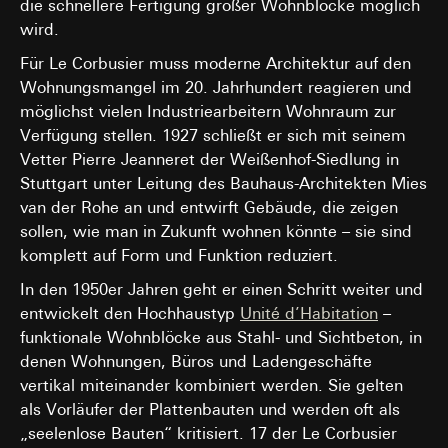
können Gira Marketing- und Vertriebsprozesse
die schnellere Fertigung großer Wohnblöcke möglich
digitalisiert und automatisiert werden. Mittels
Kartendienst Google Maps
wird.
Segmentierung von Abonnenten/Website-Besuchern,
Datenverarbeitungszwecke:
Darstellung interaktiver Karte
können zielgerichtete und individuellere
Für Le Corbusier muss moderne Architektur auf den
Informationen zur Verfügung gestellt werden. Durch
Kategorien personenbezogener Daten:
IP-Adresse
Wohnungsmangel im 20. Jahrhundert reagieren und
eine erhöhte Aufmerksamkeit können
(anonymisiert), Datum und Uhrzeit des Besuchs auf der
möglichst vielen Industriearbeitern Wohnraum zur
Folgeaktivitäten gesteigert werden und zudem eine
betreffenden Website, Internetadresse oder URL der
Verfügung stellen. 1927 schließt er sich mit seinem
erhöhte Kundenzufriedenheit zu erlangt werden.
aufgerufenen Website
Vetter Pierre Jeanneret der Weißenhof-Siedlung in
Rechtsgrundlage und ggf. verfolgte berechtigte Interessen:
Kategorien personenbezogener Daten:
IP-Adresse des
Stuttgart unter Leitung des Bauhaus-Architekten Mies
Einsatz des Dienstes: § 25 Abs. 1 S. 1 TDDDG
Nutzers (zur groben geografischen Einordnung), User-
van der Rohe an und entwirft Gebäude, die zeigen
Agent-Informationen (Browser, Betriebssystem,
Folgeverarbeitung der personenbezogenen Daten: Art. 6
sollen, wie man in Zukunft wohnen könnte – sie sind
Gerätetyp), Zeitstempel der Aktion, URL der
Abs. 1 lit. a DSGVO
aufgerufenen Seite und Referrer, Event-Typ und Event-
komplett auf Form und Funktion reduziert.
Empfänger:
Parameter (welches Event wurde ausgelöst), TikTok-
Google Ireland Ltd, Google LLC (USA)
In den 1950er Jahren geht er einen Schritt weiter und
Cookie-ID (ttclid) zur Wiedererkennung von TikTok-
Informationen dazu, wie Google Ihre personenbezogene
Nutzern, Pixel-ID
entwickelt den Hochhaustyp
Unité d’Habitation
–
Daten verarbeitet, finden Sie unter
Rechtsgrundlage und ggf. verfolgte berechtigte
funktionale Wohnblöcke aus Stahl- und Sichtbeton, in
https://business.safety.google/privacy
Interessen:
denen Wohnungen, Büros und Ladengeschäfte
Einsatz des Dienstes: § 25 Abs. 1 S. 1 TDDDG
Drittlandübermittlung:
vertikal miteinander kombiniert werden. Sie gelten
Folgeverarbeitung der personenbezogenen Daten:
Drittland: USA
als Vorläufer der Plattenbauten und werden oft als
Art. 6 Abs. 1 lit. a DSGVO
Angemessenheitsbeschluss/Garantien/Ausnahmevorschr
„seelenlose Bauten“ kritisiert. 17 der Le Corbusier
Standardvertragsklauseln, Kopie zu erfragen bei