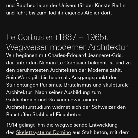
und Bautheorie an der Universität der Künste Berlin
interne Abteilungen, soweit Zugriff für Aufgabenerfüllu
Datenverarbeitungszwecke:
Darstellung von Videos
erforderlich
und führt bis zum Tod ihr eigenes Atelier dort.
Kategorien personenbezogener Daten:
IP-Adresse, Datum
Google Ireland Ltd, Google LLC (USA)
nebst Uhrzeit sowie die besuchte Internetseite
Informationen dazu, wie Google Ihre personenbezogene
Rechtsgrundlage und ggf. verfolgte berechtigte Interessen:
Daten verarbeitet, finden Sie unter
Einsatz des Dienstes: § 25 Abs. 1 S. 1 TDDDG
Le Corbusier (1887 – 1965):
https://business.safety.google/privacy
Folgeverarbeitung der personenbezogenen Daten: Art. 6
Wegweiser moderner Architektur
Abs. 1 lit. a DSGVO
Drittlandübermittlung:
Drittland: USA
Wir beginnen mit Charles-Édouard Jeanneret-Gris,
Empfänger:
Angemessenheitsbeschluss/Garantien/Ausnahmevorschr
der unter den Namen Le Corbusier bekannt ist und zu
Google Ireland Ltd, Google LLC (USA)
Standardvertragsklauseln, Kopie zu erfragen bei
den berühmtesten Architekten der Moderne zählt.
Informationen dazu, wie Google Ihre personenbezogene
Gira Giersiepen GmbH & Co. KG
, Einwilligung gem. Art.
Daten verarbeitet, finden Sie unter
Sein Werk gilt bis heute als Ausgangspunkt der
Abs. 1 lit. a DSGVO
https://business.safety.google/privacy
Stilrichtungen Purismus, Brutalismus und skulpturale
Lebensdauer des Cookies:
90 Tage
Drittlandübermittlung:
Architektur. Nach seiner Ausbildung zum
Drittland: USA
Goldschmied und Graveur sowie einem
TikTok-Pixel
Angemessenheitsbeschluss/Garantien/Ausnahmevorschr
Architekturstudium widmet sich der Schweizer den
Datenverarbeitungszwecke:
Standardvertragsklauseln, Kopie zu erfragen bei
Baustoffen Stahl und Eisenbeton.
Gira Giersiepen GmbH & Co. KG
, Einwilligung gem. Art.
Auswertung der Website-Nutzung, Messung und
Abs. 1 lit. a DSGVO
1914 gelingt ihm die wegweisende Entwicklung
Optimierung von Werbekampagnen
des
Skelettsystems Domino
aus Stahlbeton, mit dem
Durch das Tracking der Nutzung von Gira Angeboten,
Lebensdauer des Cookies:
länger als 12 Monate