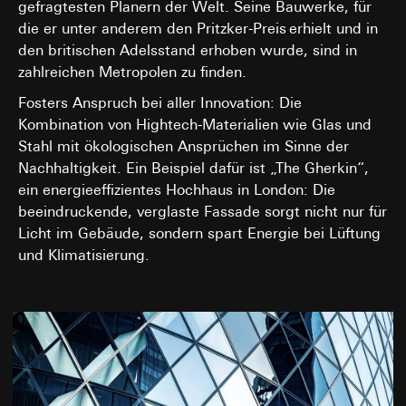
Interne Abteilungen
gefragtesten Planern der Welt. Seine Bauwerke, für
Externe Dienstleister für A/B-Testing, die als
die er unter anderem den Pritzker-Preis erhielt und in
Auftragsverarbeiter gemäß Art. 28 DSGVO
den britischen Adelsstand erhoben wurde, sind in
tätig werden
zahlreichen Metropolen zu finden.
Drittlandübermittlung:
keine
Fosters Anspruch bei aller Innovation: Die
Lebensdauer des Cookies:
30 und 90 Tage,
Kombination von Hightech-Materialien wie Glas und
längstens jedoch bis zu 1 Jahr
Stahl mit ökologischen Ansprüchen im Sinne der
Nachhaltigkeit. Ein Beispiel dafür ist „The Gherkin“,
ein energieeffizientes Hochhaus in London: Die
beeindruckende, verglaste Fassade sorgt nicht nur für
Licht im Gebäude, sondern spart Energie bei Lüftung
und Klimatisierung.