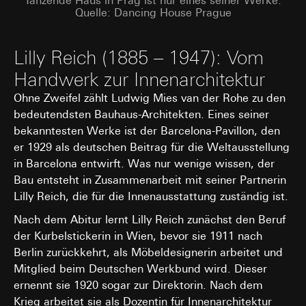
Tanzende Haus in Prag ist nur eines seiner Werke.
LinkedIn verweisen wir auf deren
wir von ausgewählten Seiten eine Art Wärmebild
Quelle: Dancing House Prague
Datenschutzerklärung:
erstellen. Dies ermöglicht zusehen, wie sich User
https://www.linkedin.com/legal/privacy-policy
auf der Seite bewegen. Wir sehen, wo sie
Lebensdauer des Cookies:
12 Monate
klicken, wie tief sie scrollen und wie sie sich auf
Lilly Reich (1885 – 1947): Vom
der Seite bewegen.
Google Ads (Conversion Tracking)
Handwerk zur Innenarchitektur
Kategorien personenbezogener Daten:
- IP-
Adresse, Heatmaps der Nutzung
Datenverarbeitungszwecke:
Auswertung der Website-
Ohne Zweifel zählt Ludwig Mies van der Rohe zu den
Rechtsgrundlage und ggf. verfolgte berechtigte
Nutzung, Kampagnen Erfolgsmessung. Google Ads verwen
bedeutendsten Bauhaus-Architekten. Eines seiner
Interessen:
Daten, um von Gira geschaltete Anzeigen auf Webseiten,
bekanntesten Werke ist der Barcelona-Pavillon, den
Social-Media Plattformen, in Suchergebnissen und andere
Einsatz des Dienstes: § 25 Abs. 1 S. 1 TDDDG
er 1929 als deutschen Beitrag für die Weltausstellung
digitalen Plattformen zu platzieren und um den Erfolg von
Folgeverarbeitung der personenbezogenen
in Barcelona entwirft. Was nur wenige wissen, der
Werbekampagnen zu messen.
Daten: Art. 6 Abs. 1 lit. a DSGVO
Bau entsteht in Zusammenarbeit mit seiner Partnerin
Kategorien personenbezogener Daten:
IP-Adresse, Browse
Empfänger:
Informationen, Website besucht, Datum und Uhrzeit des
Lilly Reich, die für die Innenausstattung zuständig ist.
interne Abteilungen, soweit Zugriff für
Besuchs, Geräte-Informationen, Nutzungsdaten, Klickpfad,
Aufgabenerfüllung erforderlich
Nach dem Abitur lernt Lilly Reich zunächst den Beruf
Geografischer Standort
Hotjar Ltd.
der Kurbelstickerin in Wien, bevor sie 1911 nach
Rechtsgrundlage und ggf. verfolgte berechtigte Interessen:
Berlin zurückkehrt, als Möbeldesignerin arbeitet und
Einsatz des Dienstes: § 25 Abs. 1 S. 1 TDDDG
Drittlandübermittlung:
keine
Folgeverarbeitung der personenbezogenen Daten: Art. 6
Mitglied beim Deutschen Werkbund wird. Dieser
Lebensdauer des Cookies:
12 Monate
Abs. 1 lit. a DSGVO
ernennt sie 1920 sogar zur Direktorin. Nach dem
YouTube
Krieg arbeitet sie als Dozentin für Innenarchitektur
Empfänger: