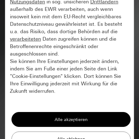
Nutzungsdaten
in sog. unsicheren
Drittländern
außerhalb des EWR verarbeiten, auch wenn
Leider keine Treffer gefunden.
insoweit kein mit dem EU-Recht vergleichbares
Datenschutzniveau gewährleistet ist. Es besteht
u.a. das Risiko, dass dortige Behörden auf die
verarbeiteten
Daten zugreifen können und die
Nicht das Richtige gefunden? Weitere Downloads
Betroffenenrechte eingeschränkt oder
finden Sie in unserem
Partnerbereich
.
ausgeschlossen sind.
Sie können Ihre Einstellungen jederzeit ändern,
indem Sie am Fuße einer jeden Seite den Link
"Cookie-Einstellungen" klicken. Dort können Sie
Ihre Einwilligung jederzeit mit Wirkung für die
Zukunft widerrufen.
Essenziell
Alle Cookies, die wir benötigen um Ihnen die
Seite anzeigen zu können.
Gira Session