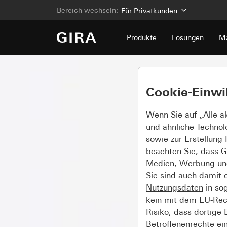
Bereich wechseln:
Für Privatkunden
Produkte
Lösungen
Ma
Cookie-Einwi
Wenn Sie auf „Alle a
und ähnliche Technol
sowie zur Erstellung 
beachten Sie, dass
G
Medien, Werbung und 
Sie sind auch damit 
Nutzungsdaten
in so
kein mit dem EU-Rech
Risiko, dass dortige
Betroffenenrechte ei