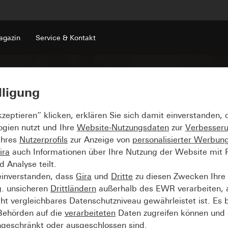
gazin
Service & Kontakt
lligung
kzeptieren“ klicken, erklären Sie sich damit einverstanden,
ogien nutzt und Ihre
Website-Nutzungsdaten
zur
Verbesser
Ihres
Nutzerprofils
zur Anzeige von
personalisierter Werbun
ira
auch Informationen über Ihre Nutzung der Website mit Pa
Analyse teilt.
einverstanden, dass
Gira
und
Dritte
zu diesen Zwecken Ihre
g. unsicheren
Drittländern
außerhalb des EWR verarbeiten, 
t vergleichbares Datenschutzniveau gewährleistet ist. Es b
 Behörden auf die
verarbeiteten
Daten zugreifen können und 
ngeschränkt oder ausgeschlossen sind.