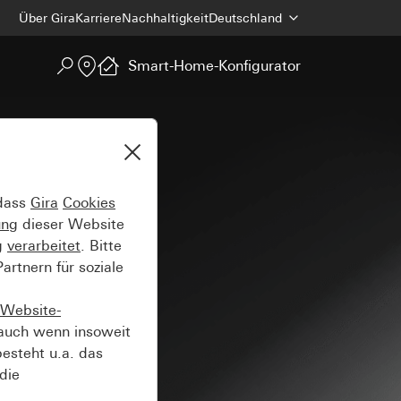
Über Gira
Karriere
Nachhaltigkeit
Deutschland
Smart-Home-Konfigurator
 dass
Gira
Cookies
ung
dieser Website
g
verarbeitet
. Bitte
rtnern für soziale
Website-
auch wenn insoweit
esteht u.a. das
die