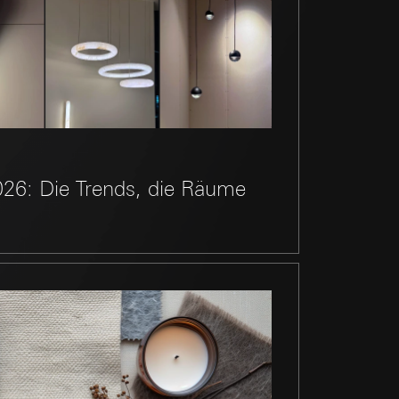
andort
r, Endgerät
e unter
 Kopie zu erfragen
026: Die Trends, die Räume
r Informationen und
 Kopie zu erfragen
erung
sung
sucht, Datum und
andort