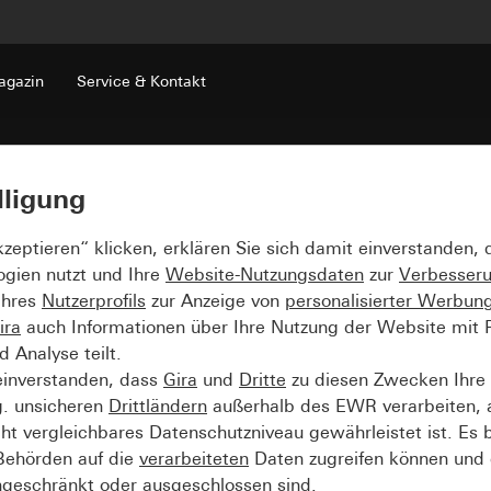
gazin
Service & Kontakt
lligung
kzeptieren“ klicken, erklären Sie sich damit einverstanden,
ogien nutzt und Ihre
Website-Nutzungsdaten
zur
Verbesser
Ihres
Nutzerprofils
zur Anzeige von
personalisierter Werbun
ira
auch Informationen über Ihre Nutzung der Website mit Pa
Analyse teilt.
einverstanden, dass
Gira
und
Dritte
zu diesen Zwecken Ihre
g. unsicheren
Drittländern
außerhalb des EWR verarbeiten, 
t vergleichbares Datenschutzniveau gewährleistet ist. Es b
 Behörden auf die
verarbeiteten
Daten zugreifen können und 
ngeschränkt oder ausgeschlossen sind.