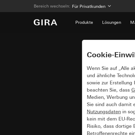
Bereich wechseln:
Für Privatkunden
Produkte
Lösungen
Ma
Cookie-Einwi
Wenn Sie auf „Alle a
und ähnliche Technol
sowie zur Erstellung 
beachten Sie, dass
G
Medien, Werbung und 
Sie sind auch damit 
Nutzungsdaten
in so
kein mit dem EU-Rech
Risiko, dass dortige
Betroffenenrechte ei