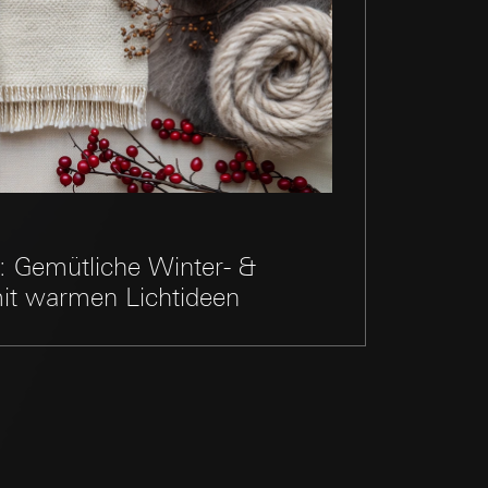
e unter
 Kopie zu erfragen
 Kopie zu erfragen
: Gemütliche Winter- &
it warmen Lichtideen
onen zur Schaltung
uf der Website, vom
Referrer-URL sowie
site, vom Nutzer
hs auf der