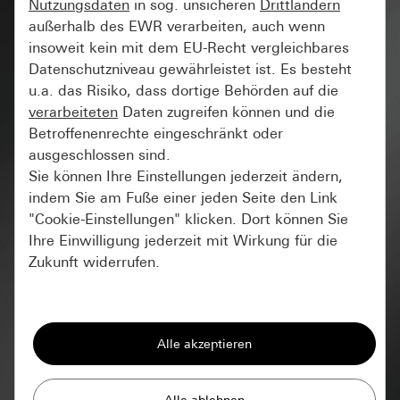
Nutzungsdaten
in sog. unsicheren
Drittländern
außerhalb des EWR verarbeiten, auch wenn
insoweit kein mit dem EU-Recht vergleichbares
Datenschutzniveau gewährleistet ist. Es besteht
u.a. das Risiko, dass dortige Behörden auf die
verarbeiteten
Daten zugreifen können und die
Betroffenenrechte eingeschränkt oder
ausgeschlossen sind.
Sie können Ihre Einstellungen jederzeit ändern,
indem Sie am Fuße einer jeden Seite den Link
"Cookie-Einstellungen" klicken. Dort können Sie
Ihre Einwilligung jederzeit mit Wirkung für die
Zukunft widerrufen.
Essenziell
Wie smart darf es sein?
Alle Cookies, die wir benötigen um Ihnen die
Ja!
Seite anzeigen zu können.
Gira Session