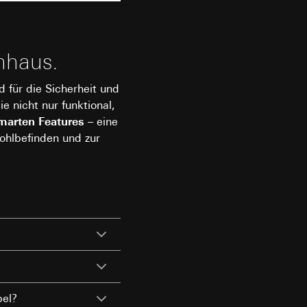
e unter
enhaus.
d für die Sicherheit und
 Kopie zu erfragen
 nicht nur funktional,
hte Internetseite
marten Features
– eine
hlbefinden und zur
triebsprozesse
e unter
ite-Besuchern,
. Durch eine
 erhöhte
 Kopie zu erfragen
n Einordnung), User-
bel?
 der aufgerufenen