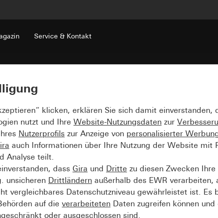
gazin
Service & Kontakt
lligung
kzeptieren“ klicken, erklären Sie sich damit einverstanden,
lanlagen im Mehrfamil
ogien nutzt und Ihre
Website-Nutzungsdaten
zur
Verbesser
Ihres
Nutzerprofils
zur Anzeige von
personalisierter Werbun
ira
auch Informationen über Ihre Nutzung der Website mit Pa
Analyse teilt.
einverstanden, dass
Gira
und
Dritte
zu diesen Zwecken Ihre
g. unsicheren
Drittländern
außerhalb des EWR verarbeiten, 
lienhäusern
sind Klingelanlagen weit mehr als nur einfach
t vergleichbares Datenschutzniveau gewährleistet ist. Es b
sie stehen für fortschrittliche Technologie und anspruchsv
 Behörden auf die
verarbeiteten
Daten zugreifen können und 
ht nur die Sicherheit, sondern steigern auch den Komfort i
ngeschränkt oder ausgeschlossen sind.
milienhäuser
oder als
Klingelanlage mit Kamera
, moderne