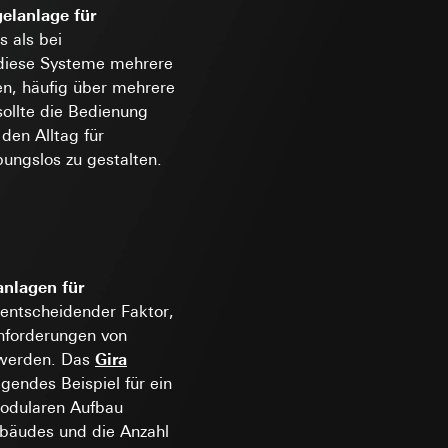
andort
gelanlage für
s als bei
r, Endgerät
 diese Systeme mehrere
en, häufig über mehrere
e unter
ollte die Bedienung
 den Alltag für
ungslos zu gestalten.
 Kopie zu erfragen
r Informationen und
 Kopie zu erfragen
erung
anlagen für
 entscheidender Faktor,
nforderungen von
sung
werden. Das
Gira
sucht, Datum und
agendes Beispiel für ein
andort
odularen Aufbau
ebäudes und die Anzahl