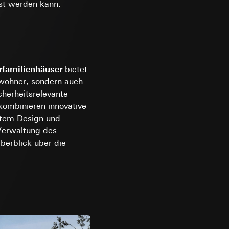
st werden kann.
e unter
rfamilienhäuser
bietet
 Kopie zu erfragen
ewohner, sondern auch
 Kopie zu erfragen
cherheitsrelevante
kombinieren innovative
htem Design und
 Verwaltung des
berblick über die
onen zur Schaltung
uf der Website, vom
Referrer-URL sowie
site, vom Nutzer
hs auf der