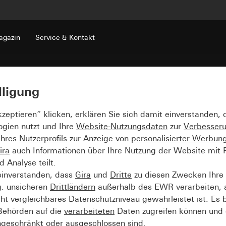
gazin
Service & Kontakt
lligung
kzeptieren“ klicken, erklären Sie sich damit einverstanden,
ogien nutzt und Ihre
Website-Nutzungsdaten
zur
Verbesser
Ihres
Nutzerprofils
zur Anzeige von
personalisierter Werbun
ira
auch Informationen über Ihre Nutzung der Website mit Pa
Analyse teilt.
einverstanden, dass
Gira
und
Dritte
zu diesen Zwecken Ihre
g. unsicheren
Drittländern
außerhalb des EWR verarbeiten, 
t vergleichbares Datenschutzniveau gewährleistet ist. Es b
 Behörden auf die
verarbeiteten
Daten zugreifen können und 
ngeschränkt oder ausgeschlossen sind.