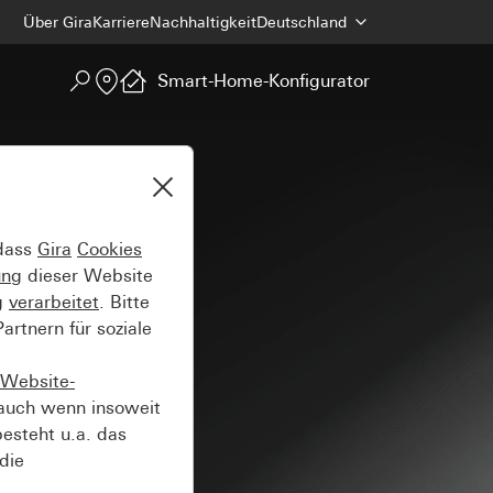
Über Gira
Karriere
Nachhaltigkeit
Deutschland
Smart-Home-Konfigurator
 dass
Gira
Cookies
ung
dieser Website
g
verarbeitet
. Bitte
rtnern für soziale
Website-
auch wenn insoweit
esteht u.a. das
die