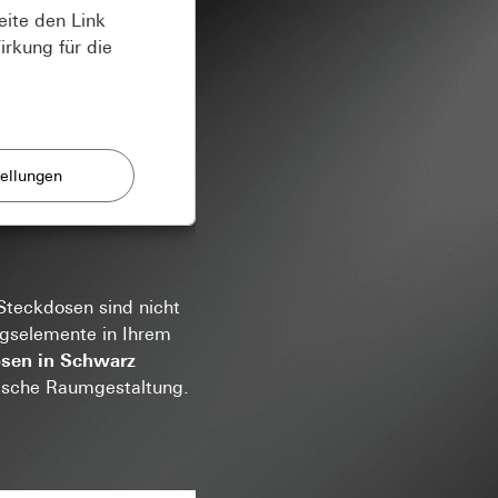
eite den Link
irkung für die
n
e und Angebote.
 User-Eingaben
teckdosen sind nicht
ngselemente in Ihrem
nen.
sen in Schwarz
gion des Besuchers,
nische Raumgestaltung.
sse und E-Mail,
naufrufs, Ladezeit,
n Formular
l der Besuche
 geschaltet und
om Betreiber