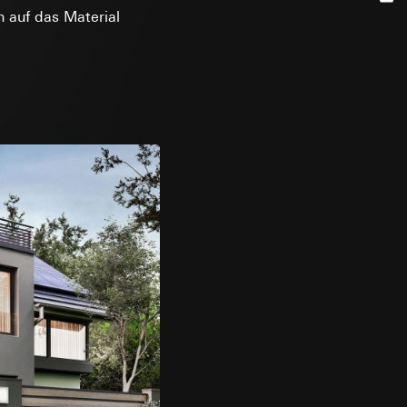
h auf das Material
e unter
 Kopie zu erfragen
 Kopie zu erfragen
onen zur Schaltung
uf der Website, vom
Referrer-URL sowie
site, vom Nutzer
hs auf der