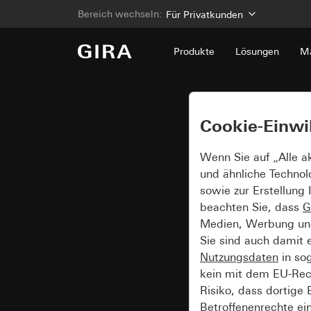
Bereich wechseln:
Für Privatkunden
Produkte
Lösungen
Ma
Cookie-Einwi
Wenn Sie auf „Alle a
und ähnliche Technol
sowie zur Erstellung 
beachten Sie, dass
G
Medien, Werbung und 
Sie sind auch damit 
Nutzungsdaten
in so
kein mit dem EU-Rech
Risiko, dass dortige
Betroffenenrechte ei