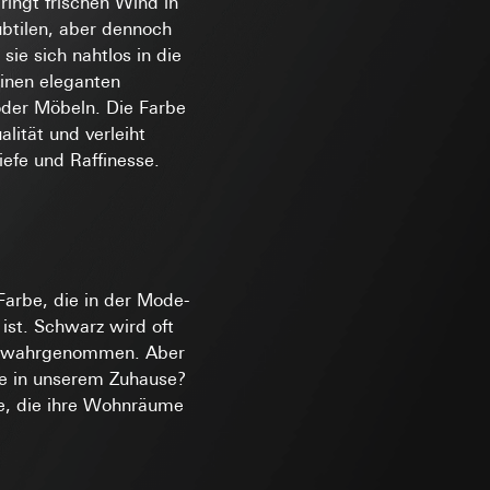
ringt frischen Wind in
rt werden und
ubtilen, aber dennoch
sie sich nahtlos in die
eadPage), Browser
e unter
inen eleganten
ionen, Individuelle
oder Möbeln. Die Farbe
rmularen mit
amen) mit
alität und verleiht
efe und Raffinesse.
 Kopie zu erfragen
Farbe, die in der Mode-
ht unter anderem
ist. Schwarz wird oft
 eine bessere
r, Endgerät
del wahrgenommen. Aber
e in unserem Zuhause?
rnetauftritts, IP-
le, die ihre Wohnräume
sung
sucht, Datum und