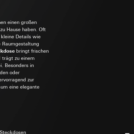
andort
r, Endgerät
en einen großen
e unter
 zu Hause haben. Oft
 kleine Details wie
e Raumgestaltung
ckdose
bringt frischen
 Kopie zu erfragen
 trägt zu einem
i. Besonders in
r Informationen und
 Kopie zu erfragen
nden oder
rvorragend zur
erung
aum eine elegante
sung
sucht, Datum und
andort
 Steckdosen