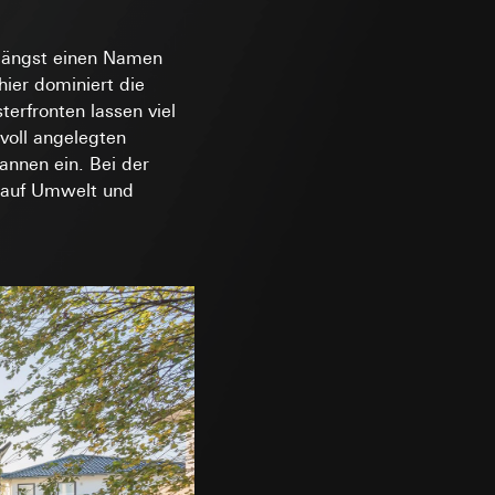
andort
 längst einen Namen
r, Endgerät
hier dominiert die
e unter
erfronten lassen viel
voll angelegten
annen ein. Bei der
 auf Umwelt und
 Kopie zu erfragen
r Informationen und
 Kopie zu erfragen
erung
sung
sucht, Datum und
andort