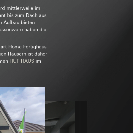
rd mittlerweile im
ent bis zum Dach aus
n Aufbau bieten
Massenware haben die
mart-Home-Fertighaus
gen Häusern ist daher
e unter
Menschen oder
hmen
HUF HAUS
im
uration im Rahmen
t ein
uf der Website, vom
 Kopie zu erfragen
 eingeben)
site, vom Nutzer
hs auf der
n Gira Marketing-
n
 zur Verfügung