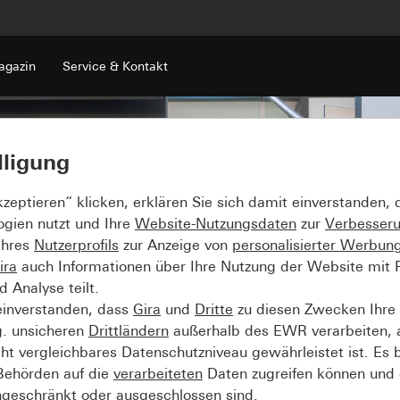
gazin
Service & Kontakt
lligung
kzeptieren“ klicken, erklären Sie sich damit einverstanden,
ogien nutzt und Ihre
Website-Nutzungsdaten
zur
Verbesser
Ihres
Nutzerprofils
zur Anzeige von
personalisierter Werbun
ira
auch Informationen über Ihre Nutzung der Website mit Pa
Analyse teilt.
einverstanden, dass
Gira
und
Dritte
zu diesen Zwecken Ihre
g. unsicheren
Drittländern
außerhalb des EWR verarbeiten, 
t vergleichbares Datenschutzniveau gewährleistet ist. Es b
 Behörden auf die
verarbeiteten
Daten zugreifen können und 
ngeschränkt oder ausgeschlossen sind.