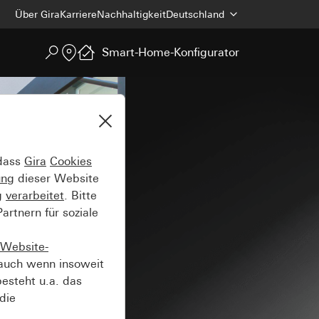
Über Gira
Karriere
Nachhaltigkeit
Deutschland
Smart-Home-Konfigurator
 dass
Gira
Cookies
ung
dieser Website
g
verarbeitet
. Bitte
rtnern für soziale
Website-
auch wenn insoweit
esteht u.a. das
die