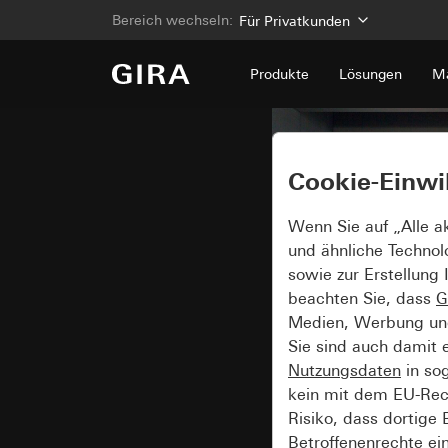
Bereich wechseln:
Für Privatkunden
Produkte
Lösungen
Ma
Cookie-Einwi
Wenn Sie auf „Alle a
und ähnliche Technol
sowie zur Erstellung 
beachten Sie, dass
G
Medien, Werbung und 
Sie sind auch damit 
Nutzungsdaten
in so
kein mit dem EU-Rech
Risiko, dass dortige
Betroffenenrechte ei