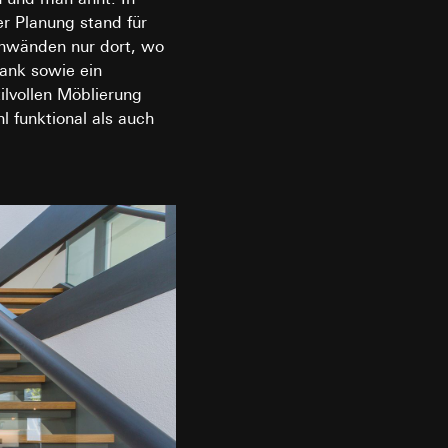
r Planung stand für
enwänden nur dort, wo
ank sowie ein
er. Im Hinblick auf
ilvollen Möblierung
n wir auf deren
l funktional als auch
 Kopie zu erfragen
sung. Google Ads
formen, in
von Werbekampagnen
ärmebild erstellen.
, wie tief sie
sucht, Datum und
andort