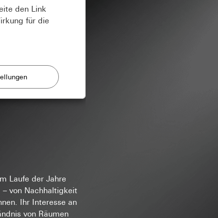
eite den Link
irkung für die
e und Angebote.
 User-Eingaben
nen.
gion des Besuchers,
sse und E-Mail,
naufrufs, Ladezeit,
m Laufe der Jahre
n Formular
l der Besuche
e – von Nachhaltigkeit
 geschaltet und
nen. Ihr Interesse an
om Betreiber
ständnis von Räumen