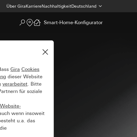
Über Gira
Karriere
Nachhaltigkeit
Deutschland
Smart-Home-Konfigurator
 dass
Gira
Cookies
ung
dieser Website
g
verarbeitet
. Bitte
rtnern für soziale
Website-
auch wenn insoweit
esteht u.a. das
die