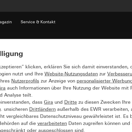
gazin
Service & Kontakt
lligung
kzeptieren“ klicken, erklären Sie sich damit einverstanden,
ogien nutzt und Ihre
Website-Nutzungsdaten
zur
Verbesser
Ihres
Nutzerprofils
zur Anzeige von
personalisierter Werbun
ira
auch Informationen über Ihre Nutzung der Website mit Pa
Analyse teilt.
einverstanden, dass
Gira
und
Dritte
zu diesen Zwecken Ihre
g. unsicheren
Drittländern
außerhalb des EWR verarbeiten, 
t vergleichbares Datenschutzniveau gewährleistet ist. Es b
 Behörden auf die
verarbeiteten
Daten zugreifen können und 
ngeschränkt oder ausgeschlossen sind.