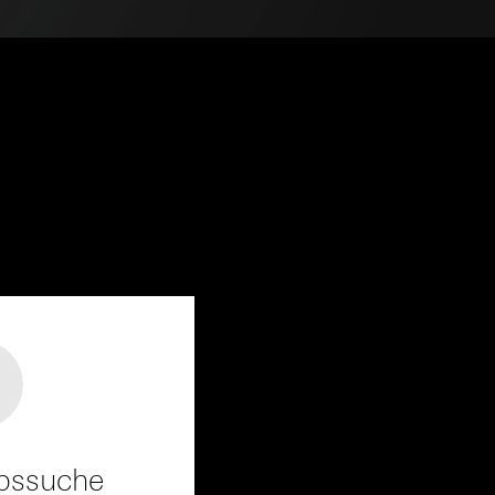
andort
r, Endgerät
e unter
 Kopie zu erfragen
r Informationen und
 Kopie zu erfragen
erung
sung
sucht, Datum und
andort
ebssuche