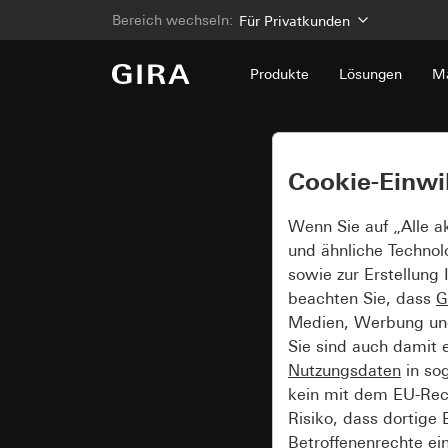
Bereich wechseln:
Für Privatkunden
Produkte
Lösungen
Ma
Cookie-Einwi
Wenn Sie auf „Alle a
und ähnliche Technol
sowie zur Erstellung 
beachten Sie, dass
G
Medien, Werbung und 
Sie sind auch damit 
Nutzungsdaten
in so
kein mit dem EU-Rech
Risiko, dass dortige
Betroffenenrechte ei