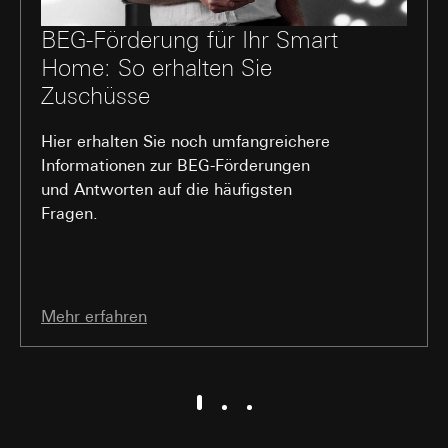
Interne Abteilungen
Externe Dienstleister für A/B-Testing, die als
BEG-Förderung für Ihr Smart
Auftragsverarbeiter gemäß Art. 28 DSGVO
Home: So erhalten Sie
tätig werden
Zuschüsse
Drittlandübermittlung:
keine
Lebensdauer des Cookies:
30 und 90 Tage,
Hier erhalten Sie noch umfangreichere
längstens jedoch bis zu 1 Jahr
Informationen zur BEG-Förderungen
und Antworten auf die häufigsten
Fragen.
Mehr erfahren