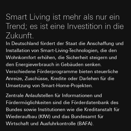
Datenverarbeitungszwecke:
Analyse der
Websitebesuchers auf der Website, vom Nutzer getätig
Websitenutzung, Verwendung dieser
Mausbewegungen IP-Adresse (anonymisiert), Datum un
Smart Living ist mehr als nur ein
Informationen zur Schaltung bedarfsgerechter
Uhrzeit des Besuchs auf der betreffenden Website,
Werbeanzeigen auf LinkedIn (Retargeting)
Internetadresse oder URL der aufgerufenen Website
Trend; es ist eine Investition in die
Kategorien personenbezogener Daten:
Geräte-
Rechtsgrundlage und ggf. verfolgte berechtigte Interessen:
Zukunft.
und Browsereigenschaften, IP-Adresse, Referrer-
Einsatz des Dienstes: § 25 Abs. 1 S. 1 TDDDG
URL sowie Zeitstempel
In Deutschland fördert der Staat die Anschaffung und
Folgeverarbeitung der personenbezogenen Daten: Art. 6
Rechtsgrundlage und ggf. verfolgte berechtigte
Installation von Smart-Living-Technologien, die den
Abs. 1 lit. a DSGVO
Interessen:
Wohnkomfort erhöhen, die Sicherheit steigern und
Einsatz des Dienstes: § 25 Abs. 1 S. 1 TDDDG
Empfänger:
Vimeo, LLC (USA)
den Energieverbrauch in Gebäuden senken.
Folgeverarbeitung der personenbezogenen
Drittlandübermittlung:
Verschiedene Förderprogramme bieten steuerliche
Daten: Art. 6 Abs. 1 lit. a DSGVO
Drittland: USA
Anreize, Zuschüsse, Kredite oder Darlehen für die
Empfänger:
Angemessenheitsbeschluss/Garantien/Ausnahmevorschr
Umsetzung von Smart-Home-Projekten.
Standardvertragsklauseln, Kopie zu erfragen bei
interne Abteilungen, soweit Zugriff für
Gira Giersiepen GmbH & Co. KG
, Einwilligung gem. Art.
Aufgabenerfüllung erforderlich
Zentrale Anlaufstellen für Informationen und
Abs. 1 lit. a DSGVO
LinkedIn Ireland Unlimited Company
Fördermöglichkeiten sind die Förderdatenbank des
Lebensdauer des Cookies:
länger als 12 Monate
Drittlandübermittlung:
Wir übermitteln Ihre
Bundes sowie Institutionen wie die Kreditanstalt für
personenbezogenen Daten nicht in Drittländer.
Wiederaufbau (KfW) und das Bundesamt für
Hotjar
Im Hinblick auf die Übermittlung Ihrer
Wirtschaft und Ausfuhrkontrolle (BAFA).
personenbezogenen Daten in Drittländer durch
Datenverarbeitungszwecke:
Mit Hotjar können