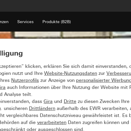
nzen
Services
Produkte (B2B)
lligung
kzeptieren“ klicken, erklären Sie sich damit einverstanden,
ogien nutzt und Ihre
Website-Nutzungsdaten
zur
Verbesser
Ihres
Nutzerprofils
zur Anzeige von
personalisierter Werbun
ira
auch Informationen über Ihre Nutzung der Website mit Pa
Analyse teilt.
einverstanden, dass
Gira
und
Dritte
zu diesen Zwecken Ihre
g. unsicheren
Drittländern
außerhalb des EWR verarbeiten, 
t vergleichbares Datenschutzniveau gewährleistet ist. Es b
 Behörden auf die
verarbeiteten
Daten zugreifen können und 
ngeschränkt oder ausgeschlossen sind.