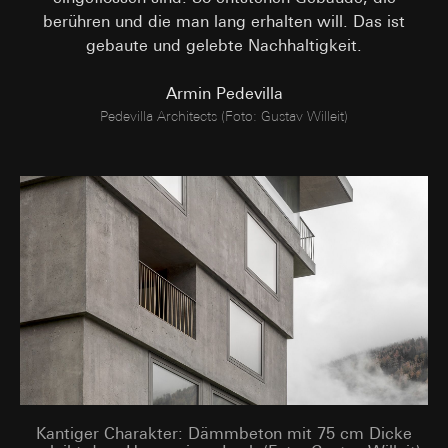
spätestens nach 13 Monaten gelöscht oder wenn Sie
berühren und die man lang erhalten will. Das ist
Cookie-Informationen (z. B. ID des Nutzers,
Ihre Einwilligung widerrufen; das Cookie hat eine
getestete Varianten, Testergebnisse).
gebaute und gelebte Nachhaltigkeit.
Funktionsdauer von 13 Monaten
Rechtsgrundlage und ggf. verfolgte berechtigte
Interessen:
Armin Pedevilla
Art. 6 Abs. 1 lit. a DSGVO: Einwilligung des
Pedevilla Architects (Foto: Gustav Willeit)
Nutzers
Art. 6 Abs. 1 lit. f DSGVO: Berechtigtes
Interesse des Verantwortlichen an der
Optimierung der Website und der
Bereitstellung einer verbesserten
Nutzererfahrung
Verfolgte berechtigte Interessen:
Verbesserung der Funktionalität und
Benutzerfreundlichkeit der Website;
Sicherstellung eines personalisierten und
nutzerorientierten Online-Erlebnisses;
Effiziente Durchführung von Tests zur
Entscheidungsfindung über Website-
Anpassungen.
Empfänger:
Kantiger Charakter: Dämmbeton mit 75 cm Dicke