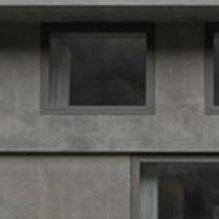
Datenverarbeitungszwecke
Folgeverarbeitung der personenbezogenen
Einsatz des Dienstes: § 25 Abs. 1 S. 1 TDDDG
Daten: Art. 6 Abs. 1 lit. a DSGVO
Empfänger:
interne Abteilungen, soweit Zugriff
Folgeverarbeitung der personenbezogenen Daten: Art. 6
für Aufgabenerfüllung erforderlich
Empfänger:
interne Abteilungen, soweit Zugriff
Abs. 1 lit. a DSGVO
für Aufgabenerfüllung erforderlich
Drittlandübermittlung:
keine
Empfänger:
Drittlandübermittlung:
keine
Lebensdauer des Cookies:
interne Abteilungen, soweit Zugriff für Aufgabenerfüllu
Lebensdauer des Cookies:
Speicherung der Daten zur Dauer der Sitzung
erforderlich
bis zur Beendigung des Browsers
12 Monate
Google Ireland Ltd, Google LLC (USA)
Zeitpunkt der Speicherung: Beim Laden der
Zeitpunkt der Speicherung: Nach Einwilligung
Informationen dazu, wie Google Ihre personenbezogene
Seite
Daten verarbeitet, finden Sie unter
Google reCAPTCHA
https://business.safety.google/privacy
home-assistent-remember-token
Datenverarbeitungszwecke:
Überprüfung, ob Dateneingab
Drittlandübermittlung:
Datenverarbeitungszwecke:
Dient Beibehaltung
auf Websites durch einen Menschen oder durch ein
Drittland: USA
des Status der Home Assistant Konfiguration im
automatisiertes Programm erfolgt
Angemessenheitsbeschluss/Garantien/Ausnahmevorschr
Rahmen der Nutzung des Gira Home Assistant
Kategorien personenbezogener Daten:
Standardvertragsklauseln, Kopie zu erfragen bei
Kategorien personenbezogener Daten:
IP-
Privatkundenseite: IP-Adresse (anonymisiert), Verweild
Gira Giersiepen GmbH & Co. KG
, Einwilligung gem. Art.
Adresse, ID der Konfiguration - es entsteht erst
des Websitebesuchers auf der Website, vom Nutzer
Abs. 1 lit. a DSGVO
ein Personenbezug, wenn Konfiguration
getätigte Mausbewegungen
abgeschlossen (Handwerker ausgewählt und
Lebensdauer des Cookies:
14 Monate
Geschäftskundenseite: IP-Adresse, Verweildauer des
Daten eingeben)
Websitebesuchers auf der Website, vom Nutzer getätig
Evalanche
Rechtsgrundlage und ggf. verfolgte berechtigte
Mausbewegungen IP-Adresse (anonymisiert), Datum un
Interessen: