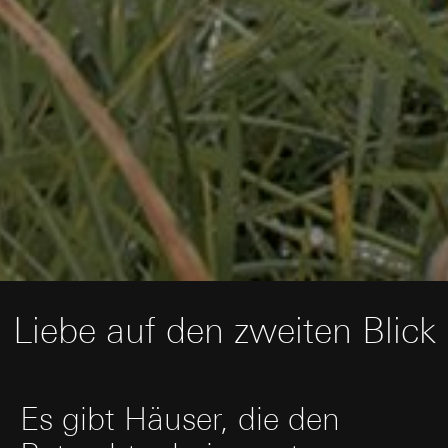
Einsatz des Dienstes: § 25 Abs. 1 S. 1 TDDDG
erforderlich
Besuchs, Geräte-Informationen, Nutzungsdaten, Klickpfad,
Art. 6 Abs. 1 lit. f DSGVO
Geografischer Standort
Google Ireland Ltd, Google LLC (USA)
Verfolgte berechtigte Interessen: Siehe
Rechtsgrundlage und ggf. verfolgte berechtigte Interessen:
Informationen dazu, wie Google Ihre personenbezogene
Datenverarbeitungszwecke
Daten verarbeitet, finden Sie unter
Einsatz des Dienstes: § 25 Abs. 1 S. 1 TDDDG
https://business.safety.google/privacy
Empfänger:
interne Abteilungen, soweit Zugriff
Folgeverarbeitung der personenbezogenen Daten: Art. 6
für Aufgabenerfüllung erforderlich
Abs. 1 lit. a DSGVO
Drittlandübermittlung:
Drittlandübermittlung:
keine
Drittland: USA
Empfänger:
Lebensdauer des Cookies:
6 Monate
Angemessenheitsbeschluss/Garantien/Ausnahmevorschr
interne Abteilungen, soweit Zugriff für Aufgabenerfüllu
Standardvertragsklauseln, Kopie zu erfragen bei
erforderlich
Gira Giersiepen GmbH & Co. KG
, Einwilligung gem. Art.
Pinterest, Inc. (USA)
Abs. 1 lit. a DSGVO
Drittlandübermittlung:
Lebensdauer des Cookies:
14 Monate
Drittland: USA
Angemessenheitsbeschluss/Garantien/Ausnahmevorschr
Vimeo
Standardvertragsklauseln, Kopie zu erfragen bei
Liebe auf den zweiten Blick
Gira Giersiepen GmbH & Co. KG
, Einwilligung gem. Art.
Datenverarbeitungszwecke:
Darstellung von Videos
Abs. 1 lit. a DSGVO
Kategorien personenbezogener Daten:
Lebensdauer des Cookies:
Privatkundenseite: IP-Adresse (anonymisiert), Verweild
12 Monate
des Websitebesuchers auf der Website, vom Nutzer
Es gibt Häuser, die den
getätigte Mausbewegungen
LinkedIn Insight Tag
Geschäftskundenseite: IP-Adresse, Verweildauer des