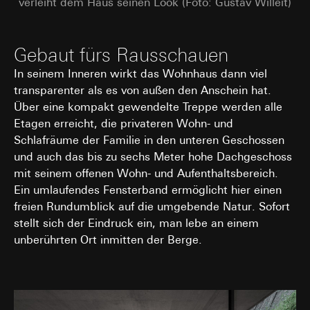
verleiht dem Haus seinen Look (Foto: Gustav Willeit)
Interne Abteilungen
Externe Dienstleister für A/B-Testing, die als
Auftragsverarbeiter gemäß Art. 28 DSGVO
tätig werden
Gebaut fürs Rausschauen
Drittlandübermittlung:
keine
In seinem Inneren wirkt das Wohnhaus dann viel
Lebensdauer des Cookies:
30 und 90 Tage,
transparenter als es von außen den Anschein hat.
längstens jedoch bis zu 1 Jahr
Über eine kompakt gewendelte Treppe werden alle
Etagen erreicht, die privateren Wohn- und
Schlafräume der Familie in den unteren Geschossen
und auch das bis zu sechs Meter hohe Dachgeschoss
mit seinem offenen Wohn- und Aufenthaltsbereich.
Ein umlaufendes Fensterband ermöglicht hier einen
freien Rundumblick auf die umgebende Natur. Sofort
stellt sich der Eindruck ein, man lebe an einem
unberührten Ort inmitten der Berge.