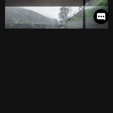
Unverstellte Blicke: Dank umlaufendem Fensterband
und riesiger Terrasse (Foto: Gustav Willeit)
Natürliche Materialien, moderne
Ausstattung
In der Innenausstattung prägen geerdete Materialien
das Bild, der Look ist bodenständig, die Atmosphäre
behaglich. Unbehandelte Tanne für Böden, Fenster,