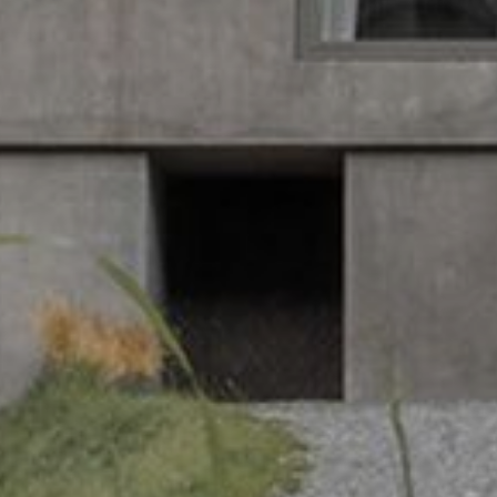
Uhrzeit des Besuchs auf der betreffenden Website,
Datenverarbeitungszwecke:
Durch das Tracking
Art. 6 Abs. 1 lit. f DSGVO
Internetadresse oder URL der aufgerufenen Website
der Nutzung von Gira Angeboten, können Gira
Verfolgte berechtigte Interessen: Siehe
Marketing- und Vertriebsprozesse digitalisiert
Rechtsgrundlage und ggf. verfolgte berechtigte Interessen:
Datenverarbeitungszwecke
und automatisiert werden. Mittels
Einsatz des Dienstes: § 25 Abs. 1 S. 1 TDDDG
Segmentierung von Abonnenten/Website-
Empfänger:
interne Abteilungen, soweit Zugriff
Folgeverarbeitung der personenbezogenen Daten: Art. 6
Besuchern, können zielgerichtete und
für Aufgabenerfüllung erforderlich
Abs. 1 lit. a DSGVO
individuellere Informationen zur Verfügung
Drittlandübermittlung:
keine
Empfänger:
gestellt werden. Durch eine erhöhte
Lebensdauer des Cookies:
Dauer der Session
Aufmerksamkeit können Folgeaktivitäten
interne Abteilungen, soweit Zugriff für Aufgabenerfüllu
gesteigert werden und zudem eine erhöhte
erforderlich
_sda-server_session
Kundenzufriedenheit zu erlangt werden.
Google Ireland Ltd, Google LLC (USA)
Kategorien personenbezogener Daten:
Datum
Datenverarbeitungszwecke:
Authentifizierung im
Informationen dazu, wie Google Ihre personenbezogene
und Uhrzeit, Typ (Objekt, z.B. eMailing,
Gira Geräteportal (SDA-Portal)
Daten verarbeitet, finden Sie unter
LeadPage), Browser Referrer, User Agent, Link-
Kategorien personenbezogener Daten:
https://business.safety.google/privacy
IP-
ID (optional), Objekt-IDs, Optionale
Adresse (anonymisiert)
Drittlandübermittlung:
objektabhängige Informationen, Individuelle
Rechtsgrundlage und ggf. verfolgte berechtigte
Drittland: USA
Übergabeparameter, Geokoordinaten oder
Interessen:
Art. 6 Abs. 1 lit. b DSGVO
alternativ IP-basierte Geokoordinaten (bei
Angemessenheitsbeschluss/Garantien/Ausnahmevorschr
Empfänger:
Formularen mit Adresseingabe) über Locr GmbH
Standardvertragsklauseln, Kopie zu erfragen bei
interne Abteilungen, soweit Zugriff für
(Erfassung postalische Adressen ohne Vor- und
Gira Giersiepen GmbH & Co. KG
, Einwilligung gem. Art.
Aufgabenerfüllung erforderlich
Nachnamen) mit Serverstandort Deutschland
Abs. 1 lit. a DSGVO
ISE Individuelle Software und Elektronik
Rechtsgrundlage und ggf. verfolgte berechtigte
Lebensdauer des Cookies:
12 Monate