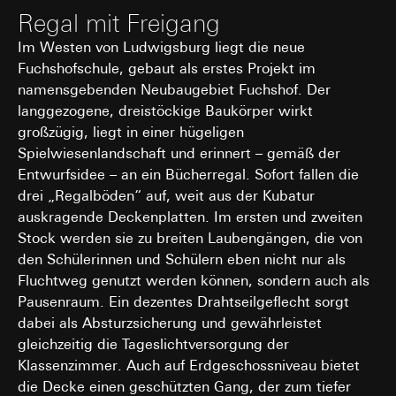
Empfänger:
Gira Giersiepen GmbH & Co. KG
, Einwilligung gem. Art.
Regal mit Freigang
interne Abteilungen, soweit Zugriff für
Abs. 1 lit. a DSGVO
Aufgabenerfüllung erforderlich
Im Westen von Ludwigsburg liegt die neue
Lebensdauer des Cookies:
12 Monate
TikTok Information Technologies UK Limited,
Fuchshofschule, gebaut als erstes Projekt im
Kaleidoscope, 4 Lindsey Street, London, EC1A 9HP,
namensgebenden Neubaugebiet Fuchshof. Der
A/B lyft
United Kingdom
langgezogene, dreistöckige Baukörper wirkt
TikTok Technology Limited, The Sorting Office,
Datenverarbeitungszwecke:
großzügig, liegt in einer hügeligen
Ropemaker Place, Dublin 2, D02 HD23, Dublin, Irland
Durchführung von A/B-Tests zur Optimierung
Spielwiesenlandschaft und erinnert – gemäß der
Wir und TikTok sind hierbei gemeinsam
von Website-Inhalten, -Design und -
verantwortlich (hier sind in Part B Ziffer 3. weitere
Entwurfsidee – an ein Bücherregal. Sofort fallen die
Funktionen.
Informationen zur gemeinsamen Verantwortlichkeit
drei „Regalböden“ auf, weit aus der Kubatur
Analyse des Nutzerverhaltens zur
abrufbar:
auskragende Deckenplatten. Im ersten und zweiten
Verbesserung der Benutzerfreundlichkeit und
https://ads.tiktok.com/i18n/official/policy/jurisdiction-
Effizienz der Website.
Stock werden sie zu breiten Laubengängen, die von
specific-terms).
den Schülerinnen und Schülern eben nicht nur als
Kategorien personenbezogener Daten:
Drittlandübermittlung:
Ihre o.g. Daten bzw.
Fluchtweg genutzt werden können, sondern auch als
Technische Daten wie IP-Adresse
Datenkategorien werden im Vereinigten Königreich
(anonymisiert oder pseudonymisiert).
Pausenraum. Ein dezentes Drahtseilgeflecht sorgt
verarbeitet. Für diesen Transfer liegt ein
Gerätedaten (z. B. Browsertyp,
Angemessenheitsbeschluss der EU-Kommission vor
dabei als Absturzsicherung und gewährleistet
Betriebssystem).
(https://commission.europa.eu/law/law-topic/data-
gleichzeitig die Tageslichtversorgung der
protection/international-dimension-data-
Nutzungsdaten (z. B. Klickverhalten,
Klassenzimmer. Auch auf Erdgeschossniveau bietet
protection/adequacy-decisions_en)
Scrollverhalten, Verweildauer auf der
die Decke einen geschützten Gang, der zum tiefer
Website).
Lebensdauer des Cookies:
Ihre o. g. Daten werden