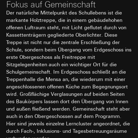
Interne Abteilungen
Fokus auf Gemeinschaft
Externe Dienstleister für A/B-Testing, die als
Der natürliche Mittelpunkt des Schullebens ist die
Auftragsverarbeiter gemäß Art. 28 DSGVO
markante Holztreppe, die in einem gebäudehohen
tätig werden
offenen Luftraum steht, mit Licht geflutet durch von
Drittlandübermittlung:
keine
Kassettenträgern gegliederte Oberlichter. Diese
Lebensdauer des Cookies:
30 und 90 Tage,
Treppe ist nicht nur die zentrale Erschließung der
längstens jedoch bis zu 1 Jahr
Schule, sondern beim Übergang vom Erdgeschoss ins
erste Obergeschoss als Freitreppe mit
Sitzgelegenheiten auch ein wichtiger Ort für die
Schulgemeinschaft. Im Erdgeschoss schließt an die
Treppenhalle die Mensa an, die wiederum mit einer
angeschlossenen offenen Küche zum Begegnungsort
wird. Großflächige Verglasungen auf beiden Seiten
des Baukörpers lassen dort den Übergang von Innen
und außen fließend werden. Gemeinschaft steht aber
auch in den Obergeschossen auf dem Programm.
Hier sind jeweils einzelne Lerncluster angeordnet, die
durch Fach-, Inklusions- und Tagesbetreuungsräume