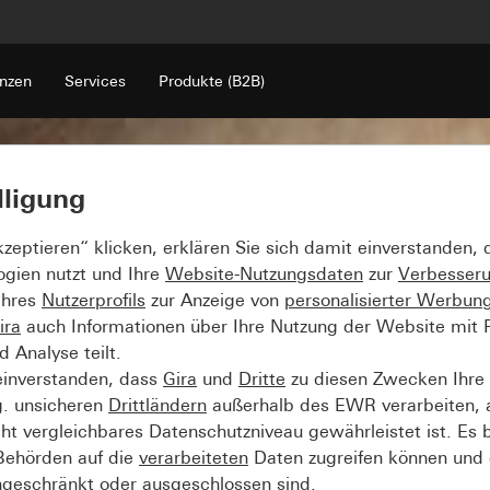
nzen
Services
Produkte (B2B)
lligung
kzeptieren“ klicken, erklären Sie sich damit einverstanden,
ogien nutzt und Ihre
Website-Nutzungsdaten
zur
Verbesser
Ihres
Nutzerprofils
zur Anzeige von
personalisierter Werbun
ira
auch Informationen über Ihre Nutzung der Website mit Pa
Analyse teilt.
einverstanden, dass
Gira
und
Dritte
zu diesen Zwecken Ihre
g. unsicheren
Drittländern
außerhalb des EWR verarbeiten, 
t vergleichbares Datenschutzniveau gewährleistet ist. Es b
 Behörden auf die
verarbeiteten
Daten zugreifen können und 
ngeschränkt oder ausgeschlossen sind.